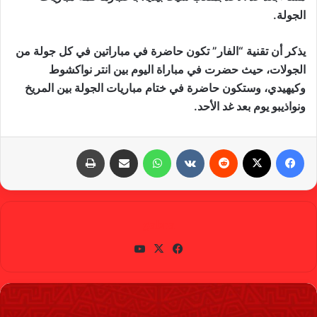
الجولة.
يذكر أن تقنية “الفار” تكون حاضرة في مباراتين في كل جولة من
الجولات، حيث حضرت في مباراة اليوم بين انتر نواكشوط
وكيهيدي، وستكون حاضرة في ختام مباريات الجولة بين المريخ
ونواذيبو يوم بعد غد الأحد.
فيسبوك
X
‏Reddit
‏VKontakte
واتساب
مشاركة عبر البريد
طباعة
gabra
في
X
يوتي
سب
وب
وك