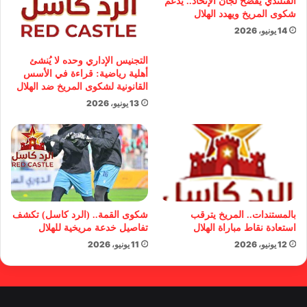
الفنلندي يفضح لجان الإتحاد.. يدعم
شكوى المريخ ويهدد الهلال
14 يونيو، 2026
التجنيس الإداري وحده لا يُنشئ
أهلية رياضية: قراءة في الأسس
القانونية لشكوى المريخ ضد الهلال
13 يونيو، 2026
بالمستندات.. المريخ يترقب
شكوى القمة.. (الرد كاسل) تكشف
استعادة نقاط مباراة الهلال
تفاصيل خدعة مريخية للهلال
12 يونيو، 2026
11 يونيو، 2026