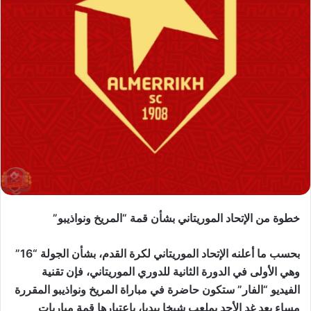
خطوة من الإتحاد الموريتاني بشأن قمة “المريخ ونواذيبو”
بحسب ما أعلنه الإتحاد الموريتاني لكرة القدم، بشأن الجولة “16”
وهي الأولى في الدورة الثانية للدوري الموريتاني، فإن تقنية
الفيديو “الفار” ستكون حاضرة في مباراة المريخ ونواذيبو المقررة
مساء بعد غد الأحد بملعب شيخا بيديا، باعتبارها قمة مباريات