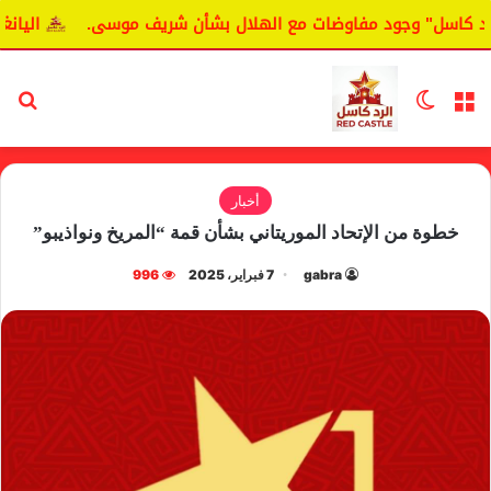
كاسل" وجود مفاوضات مع الهلال بشأن شريف موسى.
اليانغا يك
القائمة
الوضع المظلم
بح
أخبار
خطوة من الإتحاد الموريتاني بشأن قمة “المريخ ونواذيبو”
gabra
7 فبراير، 2025
996