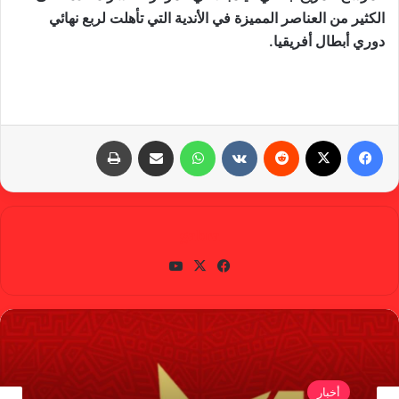
الكثير من العناصر المميزة في الأندية التي تأهلت لربع نهائي
دوري أبطال أفريقيا.
فيسبوك
X
‏Reddit
‏VKontakte
واتساب
مشاركة عبر البريد
طباعة
gabra
في
X
يوتي
سب
وب
وك
أخبار