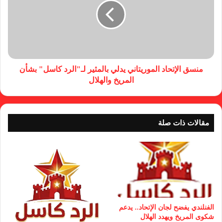
منسق الإتحاد الموريتاني يدلي بالمثير لـ"الرد كاسل" بشأن
المريخ والهلال
مقالات ذات صلة
الفنلندي يفضح لجان الإتحاد.. يدعم
شكوى المريخ ويهدد الهلال