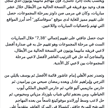
وبحسب بحث (الرد كاسل)، فإن مهاجم مانييما يونيون الذي سجل
هدف وحيد مع فريقه في النسخة الحالية من الأبطال خلال عشر
مباريات، وكان في مرمى صن داونز بمرحلة المجموعات، حصل
على تقييم مميز للغاية لدى موقع “سوفاسكور” أحد أبرز المواقع
التي تهتم بإحصائيات المباريات واللاعبين.
حيث حصل جافتي على تقييم إجمالي “7,38” خلال المباريات
الست في مرحلة المجموعات وهو تقييم حل به في صدارة أفضل
لاعبي فريقه مانييما يونيون في النسخة الحالية من الأبطال،
والمفاجئ أنه حل في الترتيب العاشر لأفضل لاعبي مرحلة
المجموعات بين لاعبي كل الأندية.
وتصدر نجم الأهلي إمام عاشور قائمة الأفضل ثم يوسف بلايلي من
الترجي وإبراهيم عادل وبعده رمضان صبحي من بيراميدز، ثم
حارس مازيمبي آليو فاتي، ثم حارس الجيش الملكي أيوب
الخياطي، ومن بعدهم ثنائي شباب بلوزداد مزياني ومحيوص، ثم
حل لاعب وسط أورلاندو موفوكينغ تاسعاً من بعده المهاجم
المرشح للمريخ جافتي كيتمبالا في المركز العاشر متقدماً على