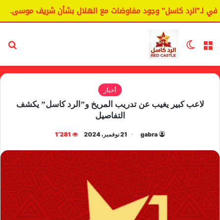
لـ"الرد كاسل" وجود مفاوضات مع الهلال بشأن شريف موسى.
ا
القائمة
الوضع المظلم
بح
أخبار
لاعب كبير يغيب عن تدريب المريخ و”الرد كاسل” يكشف
التفاصيل
gabra
21 نوفمبر، 2024
1٬281