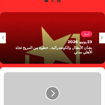
في
X
يوتي
سب
وب
وك
أخبار
23 يونيو، 2026
بشأن الأبطال والكونفدرالية.. خطوة من المريخ تجاه
الأهلي مدني