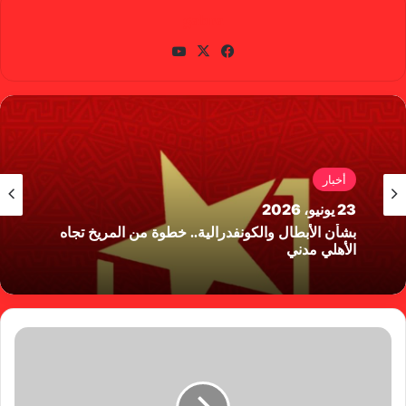
gabra
في
X
يوتي
سب
وب
وك
أخبار
23 يونيو، 2026
بشأن الأبطال والكونفدرالية.. خطوة من المريخ تجاه
الأهلي مدني