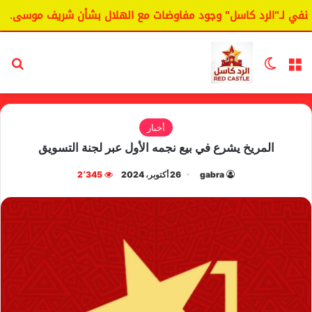
 لـ"الرد كاسل" وجود مفاوضات مع الهلال بشأن شريف موسى.
ا
القائمة
الوضع المظلم
بح
أخبار
المريخ يشرع في بيع نجمه الأول عبر لجنة التسويق
gabra
26 أكتوبر، 2024
2٬345