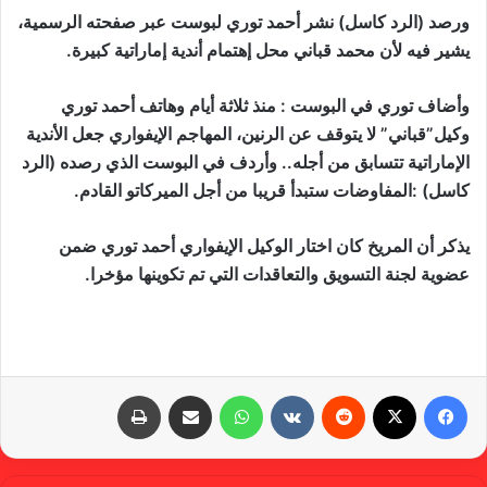
ورصد (الرد كاسل) نشر أحمد توري لبوست عبر صفحته الرسمية،
يشير فيه لأن محمد قباني محل إهتمام أندية إماراتية كبيرة.
وأضاف توري في البوست : منذ ثلاثة أيام وهاتف أحمد توري
وكيل”قباني” لا يتوقف عن الرنين، المهاجم الإيفواري جعل الأندية
الإماراتية تتسابق من أجله.. وأردف في البوست الذي رصده (الرد
كاسل) :المفاوضات ستبدأ قريبا من أجل الميركاتو القادم.
يذكر أن المريخ كان اختار الوكيل الإيفواري أحمد توري ضمن
عضوية لجنة التسويق والتعاقدات التي تم تكوينها مؤخرا.
فيسبوك
X
‏Reddit
‏VKontakte
واتساب
مشاركة عبر البريد
طباعة