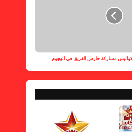
خطوة مريخية جديدة بشأن الشكوى
ضد الهلال
كاميرا خفية.. الهلال يخدع أنصاره
بمذكرة تفاهم
واليس مشاركة حارس الفريق في الهجوم
شكوى الهلال.. خطوة مريخية وغضب
على الأمين العام والمسابقات
بسبب “الصفر الدولي” .. ريجيكامب
يهرب من الهلال