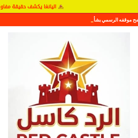
اليانغا يكشف حقيقة مفاوضات نجم المريخ
ضح موقفه الرسمي بشأن سيكافا.