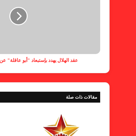
عقد الهلال يهدد بإستبعاد "أبو عاقلة" ع
مقالات ذات صلة