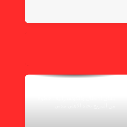
شكوى الهلال.. خطوة مريخية وغضب
على الأمين العام والمسابقات
بسبب “الصفر الدولي” .. ريجيكامب
يهرب من الهلال
الفنلندي يفضح لجان الإتحاد.. يدعم
شكوى المريخ ويهدد الهلال
بشأن الأبطال والكونفدرالية.. خطوة
من المريخ تجاه الأهلي مدني