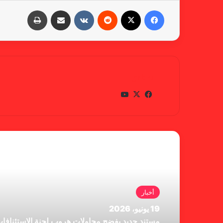
فيسبوك
X
‏Reddit
‏VKontakte
مشاركة عبر البريد
طباعة
gabra
في
X
يوتي
سب
وب
وك
أقرأ التالي
أخبار
19 يونيو، 2026
مستند جديد يفضح محاولات هروب لجنة الإستئنافا