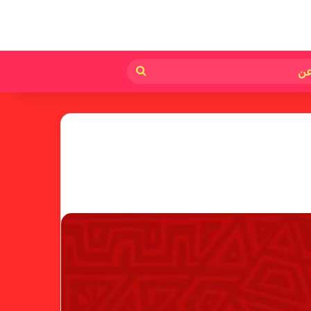
لم
بحث
عن