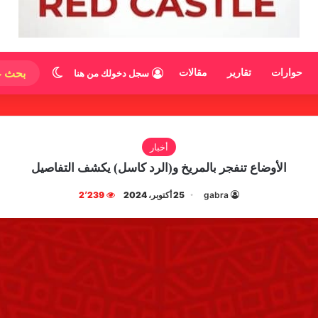
الوضع المظ
حوارات
تقارير
مقالات
سجل دخولك من هنا
أخبار
الأوضاع تنفجر بالمريخ و(الرد كاسل) يكشف التفاصيل
gabra
25 أكتوبر، 2024
2٬239