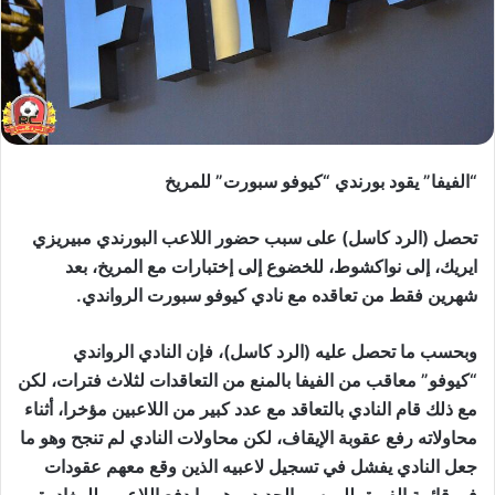
“الفيفا” يقود بورندي “كيوفو سبورت” للمريخ
تحصل (الرد كاسل) على سبب حضور اللاعب البورندي مبيريزي
ايريك، إلى نواكشوط، للخضوع إلى إختبارات مع المريخ، بعد
شهرين فقط من تعاقده مع نادي كيوفو سبورت الرواندي.
وبحسب ما تحصل عليه (الرد كاسل)، فإن النادي الرواندي
“كيوفو” معاقب من الفيفا بالمنع من التعاقدات لثلاث فترات، لكن
مع ذلك قام النادي بالتعاقد مع عدد كبير من اللاعبين مؤخرا، أثناء
محاولاته رفع عقوبة الإيقاف، لكن محاولات النادي لم تنجح وهو ما
جعل النادي يفشل في تسجيل لاعبيه الذين وقع معهم عقودات
في قائمة الفريق للموسم الجديد، وهو ما دفع اللاعبين للمغادرة