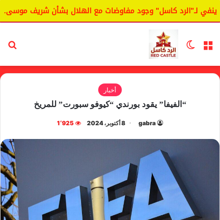
في لـ"الرد كاسل" وجود مفاوضات مع الهلال بشأن شريف موسى.
القائمة
الوضع المظلم
بح
أخبار
“الفيفا” يقود بورندي “كيوفو سبورت” للمريخ
gabra
8 أكتوبر، 2024
1٬925