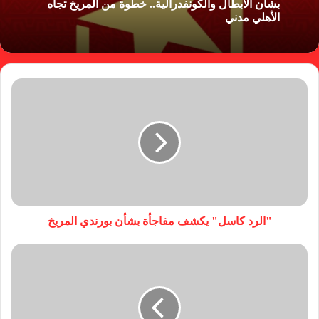
بشأن الأبطال والكونفدرالية.. خطوة من المريخ تجاه
الأهلي مدني
"الرد كاسل" يكشف مفاجأة بشأن بورندي المريخ