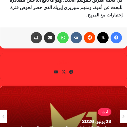
للبحث عن أندية، ومنهم مبيريزي إيريك الذي حضر لخوض فترة
إختبارات مع المريخ.
فيسبوك
X
‏Reddit
‏VKontakte
واتساب
مشاركة عبر البريد
طباعة
gabra
في
X
يوتي
سب
وب
وك
أخبار
23 يونيو، 2026