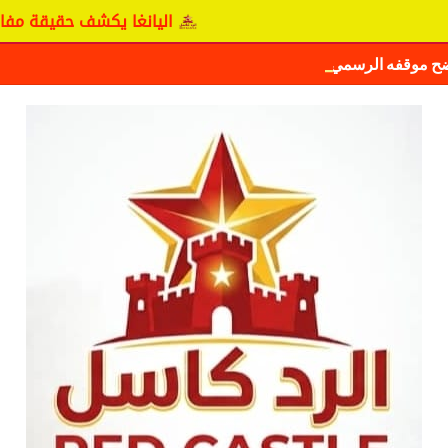
اليانغا يكشف حقيقة مفاوضات نجم المريخ
ضح موقفه الرسمي بشأن سيكافا.