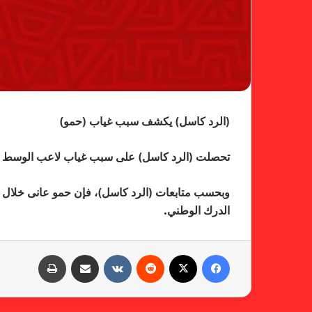
(الرد كاسل) يكشف سبب غياب (حمو)
تحصلت (الرد كاسل) على سبب غياب لاعب الوسط محمد
وبحسب متابعات (الرد كاسل)، فإن حمو عانى خلال الأ
الدرك الوطني
.
فيسبوك
X
‏Reddit
‏VKontakte
مشاركة عبر البريد
طباعة