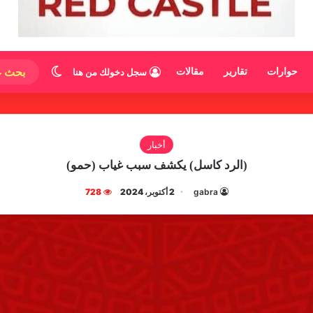
الوضع المظ
حوارات
تقارير
مقالات
سجل دخولك من هنا
أخبار
(الرد كاسل) يكشف سبب غياب (حمو)
gabra
2 أكتوبر، 2024
728