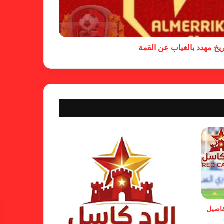
كاميرا خفية.. الهلال يخدع أنصاره
بمذكرة تفاهم
يخ مهدد بالغياب عن القمة
شكوى الهلال.. خطوة مريخية وغضب
على الأمين العام والمسابقات
بسبب “الصفر الدولي” .. ريجيكامب
يهرب من الهلال
الفنلندي يفضح لجان الإتحاد.. يدعم
شكوى المريخ ويهدد الهلال
فاصيل