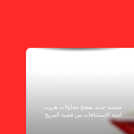
بسبب “الصفر الدولي” .. ريجيكامب
يهرب من الهلال
الفنلندي يفضح لجان الإتحاد.. يدعم
شكوى المريخ ويهدد الهلال
بشأن الأبطال والكونفدرالية.. خطوة
من المريخ تجاه الأهلي مدني
مستند جديد يفضح محاولات هروب
لجنة الإستئنافات من قضية المريخ