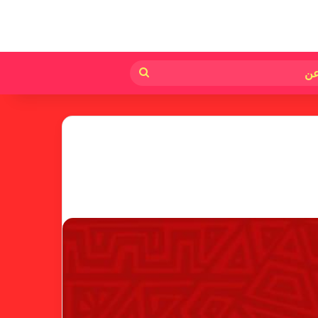
لم
بحث
عن