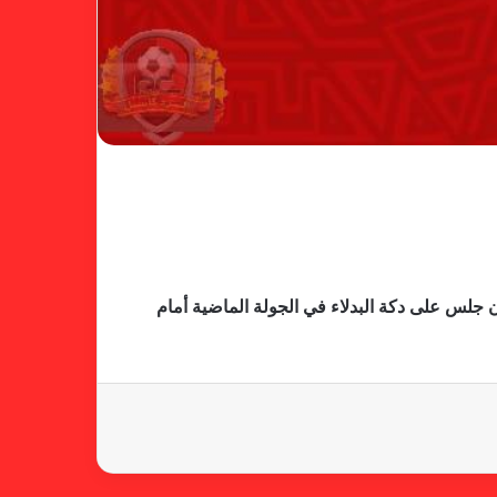
خطوة مريخية جديدة بشأن الشكوى
ضد الهلال
كاميرا خفية.. الهلال يخدع أنصاره
بمذكرة تفاهم
ن جلس على دكة البدلاء في الجولة الماضية أمام
شكوى الهلال.. خطوة مريخية وغضب
على الأمين العام والمسابقات