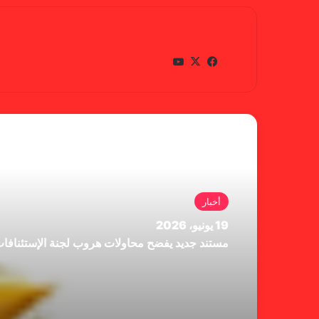
gabra
في
X
يوتي
سب
وب
وك
أقرأ التالي
أخبار
19 يونيو، 2026
مستند جديد يفضح محاولات هروب لجنة الإستئنافا