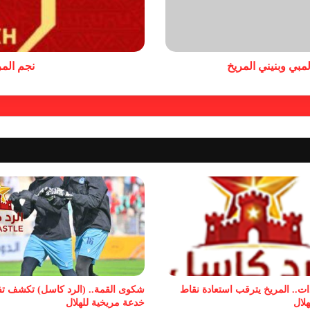
بي وبنيني المريخ
نجم المر
ات.. المريخ يترقب استعادة نقاط
شكوى القمة.. (الرد كاسل) تكشف ت
هلال
خدعة مريخية للهلال