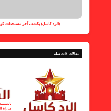
(الرد كاسل) يكشف آخر مستجدات كولم
مقالات ذات صلة
بالمستند
مباراة ال