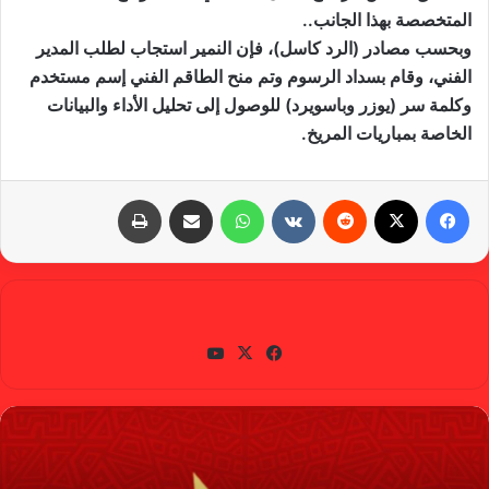
المتخصصة بهذا الجانب..
وبحسب مصادر (الرد كاسل)، فإن النمير استجاب لطلب المدير
الفني، وقام بسداد الرسوم وتم منح الطاقم الفني إسم مستخدم
وكلمة سر (يوزر وباسويرد) للوصول إلى تحليل الأداء والبيانات
الخاصة بمباريات المريخ.
فيسبوك
X
‏Reddit
‏VKontakte
واتساب
مشاركة عبر البريد
طباعة
gabra
في
X
يوتي
سب
وب
وك