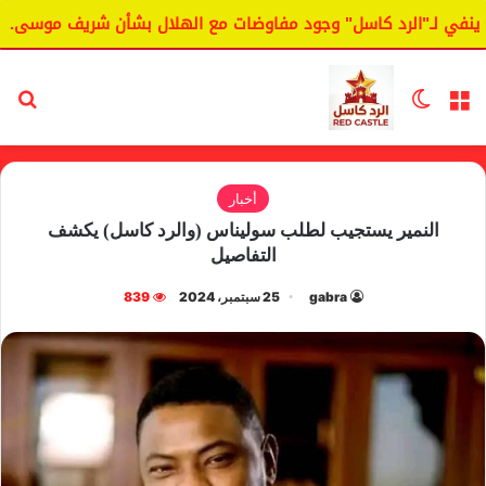
ي لـ"الرد كاسل" وجود مفاوضات مع الهلال بشأن شريف موسى.
القائمة
الوضع المظلم
بح
أخبار
النمير يستجيب لطلب سوليناس (والرد كاسل) يكشف
التفاصيل
gabra
25 سبتمبر، 2024
839