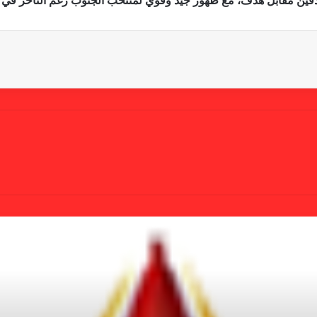
هدفين مقابل هدف، مع ظهور جيد وقوي لمنتخب الجنوب رغم التأخر في ا