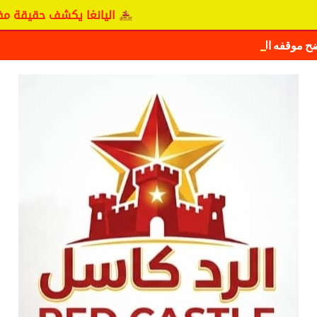
اليانغا يكشف حقيقة مفاوضات نجم
ضح موقفه الرسمي بشأن سيكافا.