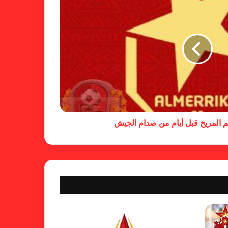
خطوة مريخية جديدة بشأن الشكوى
ضد الهلال
كاميرا خفية.. الهلال يخدع أنصاره
بمذكرة تفاهم
جم المريخ قبل أيام من صدام الجيش
شكوى الهلال.. خطوة مريخية وغضب
على الأمين العام والمسابقات
بسبب “الصفر الدولي” .. ريجيكامب
يهرب من الهلال