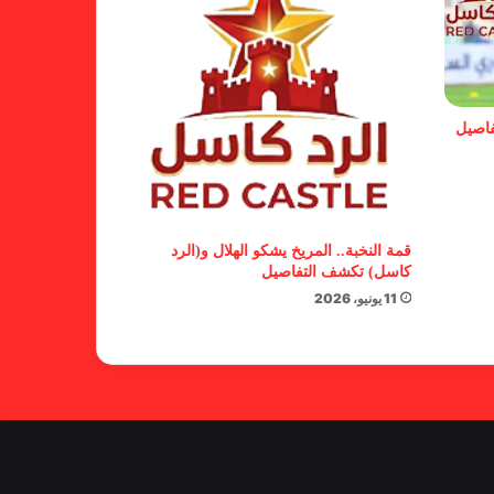
الفنلندي يفضح لجان الإتحاد.. يدعم
شكوى المريخ ويهدد الهلال
فاصيل
بشأن الأبطال والكونفدرالية.. خطوة
من المريخ تجاه الأهلي مدني
قمة النخبة.. المريخ يشكو الهلال و(الرد
كاسل) تكشف التفاصيل
11 يونيو، 2026
مستند جديد يفضح محاولات هروب
لجنة الإستئنافات من قضية المريخ
المستندات تفضح مؤامرة الإتحاد
والاستئنافات لتعطيل قضية المريخ