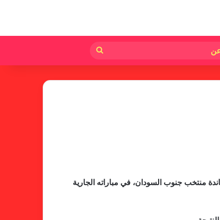
لم
بحث
عن
خطوة مريخية جديدة بشأن الشكوى
ضد الهلال
اندة منتخب جنوب السودان، في مباراته الجارية
كاميرا خفية.. الهلال يخدع أنصاره
بمذكرة تفاهم