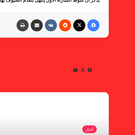
يذكر أن شوط المباراة الأول إنتهى بتقدم الضيوف ب
فيسبوك
X
‏Reddit
‏VKontakte
مشاركة عبر البريد
طباعة
gabra
في
X
يوتي
سب
وب
وك
أقرأ التالي
أخبار