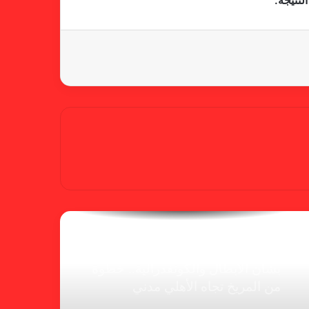
لنتيجة.
شكوى الهلال.. خطوة مريخية وغضب
على الأمين العام والمسابقات
بسبب “الصفر الدولي” .. ريجيكامب
يهرب من الهلال
الفنلندي يفضح لجان الإتحاد.. يدعم
شكوى المريخ ويهدد الهلال
بشأن الأبطال والكونفدرالية.. خطوة
من المريخ تجاه الأهلي مدني