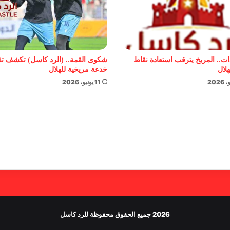
ات.. المريخ يترقب استعادة نقاط
شكوى القمة.. (الرد كاسل) تكشف ت
هلال
خدعة مريخية للهلال
11 يونيو، 2026
2026 جميع الحقوق محفوظة للرد كاسل