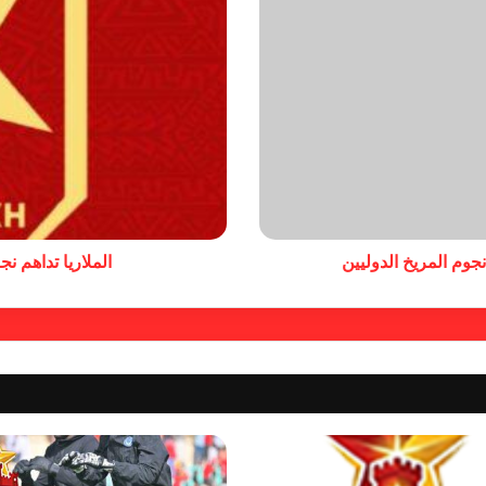
وم المريخ الدوليين
الملاريا تداهم ن