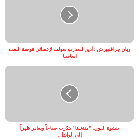
ريان جرافنبيرش : أدين للمدرب سولت لإعطائي فرصة اللعب
اساسيا
بنشوة الفوز.. "منتخبنا" يتدّرب صباحاً ويغادر ظهراً
إلى"لواندا".