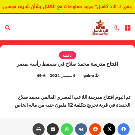
ينفي لـ"الرد كاسل" وجود مفاوضات مع الهلال بشأن شريف موسى.
القائمة
الوضع المظلم
بح
عالمية
افتتاح مدرسة محمد صلاح في مسقط رأسه بمصر
gabra
4 سبتمبر، 2024
49
تم اليوم افتتاح مدرسة اللاعب المصري العالمي محمد صلاح
الجديدة في قرية نجريج بتكلفة 12 مليون جنيه من ماله الخاص
فيسبوك
X
‏Reddit
‏VKontakte
واتساب
مشاركة عبر البريد
طباعة