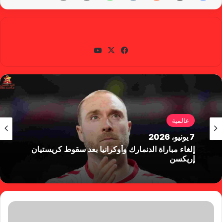
gabra
في
X
يوتي
سب
وب
وك
عالمية
7 يونيو، 2026
إلغاء مباراة الدنمارك وأوكرانيا بعد سقوط كريستيان
إريكسن