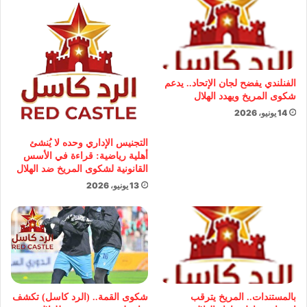
الفنلندي يفضح لجان الإتحاد.. يدعم
شكوى المريخ ويهدد الهلال
14 يونيو، 2026
التجنيس الإداري وحده لا يُنشئ
أهلية رياضية: قراءة في الأسس
القانونية لشكوى المريخ ضد الهلال
13 يونيو، 2026
بالمستندات.. المريخ يترقب
شكوى القمة.. (الرد كاسل) تكشف