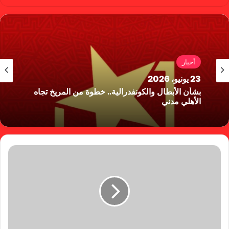
سب
وب
وك
أخبار
23 يونيو، 2026
بشأن الأبطال والكونفدرالية.. خطوة من المريخ تجاه
الأهلي مدني