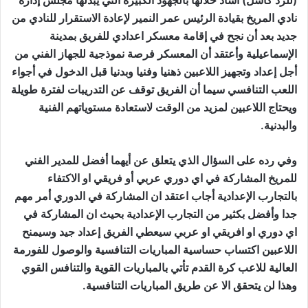
(للرد كاسل) أشاد خلالها بالجهود الكبيرة التي يبدلها مجلس إدارة
نادي المريخ بقيادة الرئيس عمر النمير لإعادة الاستقرار للنادي من
جديد بعد أن نجح في إقامة معسكر اعدادي للفريق بمدينة
الإسماعيلية وأعتقد أن المعسكر فرصة نموذجية للجهاز الفني من
أجل إعداد وتجهيز اللاعبين ذهنيا وفنيا وبدنيا قبل الدخول في أجواء
اللعب التنافسي سيما أن الفريق توقف عن التدريبات لفترة طويلة
ويحتاج اللاعبين لمزيد من الوقت لاستعادة مستوياتهم الفنية
والبدنية.
وفي رده على السؤال الذي يتعلق عن أيهما أفضل للمدير الفني
للمريخ المشاركة في اي دوري عربي أو فريقي او الاكتفاء
بالتجارب الإعدادية أجاب اعتقد ان المشاركة في الدوري أمر مهم
جدا وأفضل بكثير من التجارب الإعدادية بحيث ان المشاركة في
اي دوري او افريقي او عربي سيعطي الفريق إعداد جيد وسيمنح
اللاعبين اكتساب حساسية المباريات التنافسية والوصول للفورمة
العالية للاعب كرة القدم تأتي بالمباريات القوية والتنافس القوي
وهذا لن يتحقق الا عن طريق المباريات التنافسية.