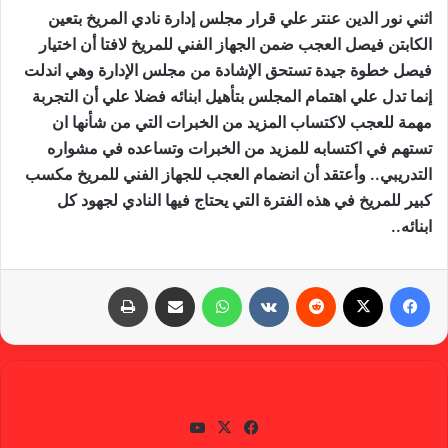
اثني نور الدين عنتر علي قرار مجلس إدارة نادي المريخ بتعين
الكابتن فيصل العجب ضمن الجهاز الفني للمريخ لافتا أن اختيار
فيصل خطوة جيدة تستحق الإشادة من مجلس الإدارة وهي اندلت
إنما تدل علي اهتمام المجلس بتأهيل ابنائه فضلا علي أن التجربة
مهمة للعجب لاكتساب المزيد من الخبرات التي من شأنها ان
تستهم في اكتسابه للمزيد من الخبرات وتساعده في مشواره
التدريبي.. وأعتقد أن انضمام العجب للجهاز الفني للمريخ مكسب
كبير للمريخ في هذه الفترة التي يحتاج فيها النادي لجهود كل
ابنائه..
فيسبوك
X
‏Reddit
‏VKontakte
واتساب
مشاركة عبر البريد
طباعة
gabra
في
X
يوتي