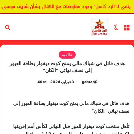
ينفي لـ"الرد كاسل" وجود مفاوضات مع الهلال بشأن شريف موسى.
القائمة
الوضع المظلم
بح
عالمية
هدف قاتل في شباك مالي يمنح كوت ديفوار بطاقة العبور
إلى نصف نهائي “الكان”
gabra
3 فبراير، 2024
46
هدف قاتل في شباك مالي يمنح كوت ديفوار بطاقة العبور إلى
نصف نهائي “الكان”
تأهل منتخب كوت ديفوار للدور قبل النهائي لكأس أمم إفريقيا