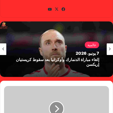
gabra
في
X
يوتي
سب
وب
وك
عالمية
7 يونيو، 2026
إلغاء مباراة الدنمارك وأوكرانيا بعد سقوط كريستيان
إريكسن