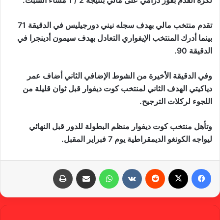
لكرة القدم بفوز درامي على مالي بنتيجة 2 / 1 مساء السبت.
تقدم منتخب مالي بهدف سجله نيني دورجيليس في الدقيقة 71
بينما أدرك المنتخب الإيفواري التعادل بهدف سيمون أدينجرا في
الدقيقة 90.
وفي الدقيقة الأخيرة من الشوط الإضافي الثاني أضاف عمر
دياكيتي الهدف الثاني لمنتخب كوت ديفوار قبل ثوان قليلة من
اللجوء لركلات الترجيح.
وتأهل منتخب كوت ديفوار منظم البطولة للدور قبل النهائي
ليواجه الكونغو الديمقراطية يوم 7 فبراير المقبل.
فيسبوك
X
‏Reddit
‏VKontakte
واتساب
مشاركة عبر البريد
طباعة