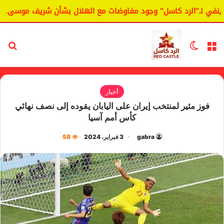
 لـ"الرد كاسل" وجود مفاوضات مع الهلال بشأن شريف موسى.
ا
القائمة
الوضع المظلم
بح
أخبار
فوز مثير لمنتخب إيران على اليابان يقوده إلى نصف نهائي
كأس أمم آسيا
gabra
3 فبراير، 2024
58