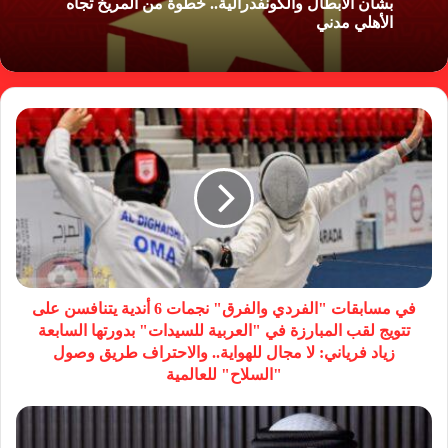
بشأن الأبطال والكونفدرالية.. خطوة من المريخ تجاه
الأهلي مدني
في مسابقات "الفردي والفرق" نجمات 6 أندية يتنافسن على
تتويج لقب المبارزة في "العربية للسيدات" بدورتها السابعة
زياد فرياني: لا مجال للهواية.. والاحتراف طريق وصول
"السلاح" للعالمية