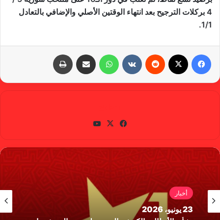
4 بركلات الترجيح بعد انتهاء الوقتين الأصلي والإضافي بالتعادل
1/1.
فيسبوك
X
‏Reddit
‏VKontakte
واتساب
مشاركة عبر البريد
طباعة
gabra
في
X
يوتي
سب
وب
وك
أخبار
23 يونيو، 2026