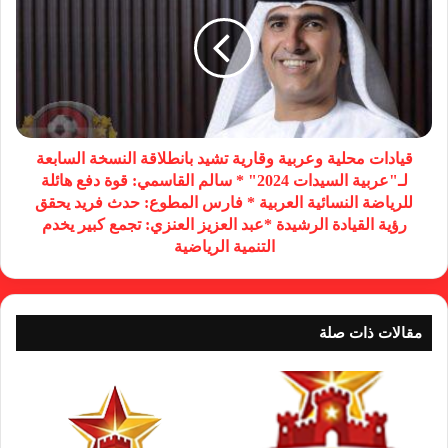
قيادات محلية وعربية وقارية تشيد بانطلاقة النسخة السابعة
لـ"عربية السيدات 2024" * سالم القاسمي: قوة دفع هائلة
للرياضة النسائية العربية * فارس المطوع: حدث فريد يحقق
رؤية القيادة الرشيدة *عبد العزيز العنزي: تجمع كبير يخدم
التنمية الرياضية
مقالات ذات صلة