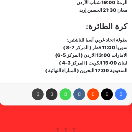
الرمثا 19:00 شباب الأردن
معان 21:30 الحسين إربد
كرة الطائرة
:
​بطولة اتحاد غربي آسيا للناشئين​:
سوريا 11:00 قطر ( المركز 7-8 )
الامارات 13:00 الاردن ( المركز 5-6)
لبنان 15:00 الكويت ( المركز 3-4 )
السعودية 17:00 البحرين ( المباراة النهائية )
فيسبوك
X
‏Reddit
‏VKontakte
واتساب
مشاركة عبر البريد
طباعة
gabra
في
X
يوتي