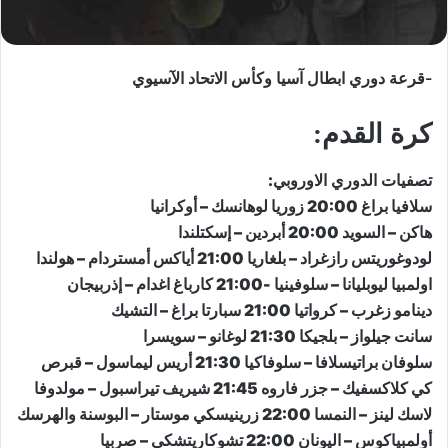
-قرعة دوري ابطال آسيا وكأس الاتحاد الآسيوي
كرة القدم
:
تصفيات ​الدوري الاوروبي​
:
سلافيا براغ 20:00 زوريا لوهانسك – أوكرانيا
هاكن – السويد 20:00 أبردين – إسكتلندا
لودوغوريتس رازغراد – بلغاريا 21:00 أياكس أمستردام – هولندا
اولمبيا ليوبليانا – سلوفينيا -21:00 كارباغ اغدام – إذربيجان
دينامو زغرب – كرواتيا 21:00 سبارتا براغ – التشيك
سانت جيلواز – بلجيكا 21:30 لوغانو – سويسرا
سلوفان براتيسلافا – سلوفاكيا 21:30 أريس ليماسول – قبرص
كي كلاكسفيك – جزر فاروه 21:45 شيريف تيراسبول – مولدوفا
لاسك لينز – النمسا 22:00 زرينيسكي موستار – البوسنة والهرسك
أولمبياكوس – اليونان 22:00 تشوكاريتشكي – صربيا