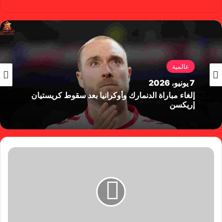
سب
وب
وك
عالمية
7 يونيو، 2026
إلغاء مباراة الدنمارك وأوكرانيا بعد سقوط كريستيان
إريكسن