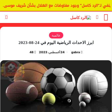
في لـ"الرد كاسل" وجود مفاوضات مع الهلال بشأن شريف موسى.
القائمة
الوضع المظلم
بح
عالمية
ابرز الاحداث الرياضية اليوم في 24-08-2023
gabra
24 أغسطس، 2023
48