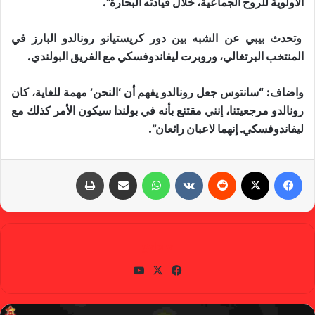
الأولوية للروح الجماعية، خلال قيادته البحارة”.
وتحدث بيبي عن الشبه بين دور كريستيانو رونالدو البارز في
المنتخب البرتغالي، وروبرت ​ليفاندوفسكي​ مع الفريق البولندي.
واضاف: “سانتوس جعل رونالدو يفهم أن ‘النحن’ مهمة للغاية، كان
رونالدو مرجعيتنا، إنني مقتنع بأنه في بولندا سيكون الأمر كذلك مع
ليفاندوفسكي. إنهما لاعبان رائعان”.
فيسبوك
X
‏Reddit
‏VKontakte
واتساب
مشاركة عبر البريد
طباعة
gabra
في
X
يوتي
سب
وب
وك