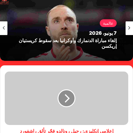
عالمية
7 يونيو، 2026
إلغاء مباراة الدنمارك وأوكرانيا بعد سقوط كريستيان
إريكسن
إعلامي إنكليزي: رحيل رونالدو فجّر تألق راشفورد