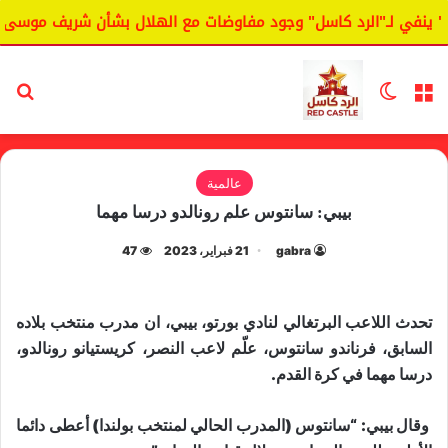
 ينفي لـ"الرد كاسل" وجود مفاوضات مع الهلال بشأن شريف موسى.
القائمة
الوضع المظلم
بح
عالمية
بيبي: سانتوس علم رونالدو درسا مهما
gabra
21 فبراير، 2023
47
تحدث اللاعب البرتغالي لنادي بورتو، ​بيبي​، ان مدرب منتخب بلاده
السابق، فرناندو ​سانتوس​، علّم لاعب النصر، كريستيانو ​رونالدو​،
درسا مهما في كرة القدم.
وقال بيبي: “سانتوس (المدرب الحالي لمنتخب بولندا) أعطى دائما