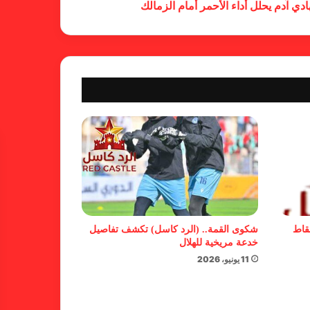
دي آدم يحلل أداء الأحمر أمام الزمالك
كاميرا خفية.. الهلال يخدع أنصاره
بمذكرة تفاهم
شكوى الهلال.. خطوة مريخية وغضب
على الأمين العام والمسابقات
بسبب “الصفر الدولي” .. ريجيكامب
يهرب من الهلال
نقاط
شكوى القمة.. (الرد كاسل) تكشف تفاصيل
خدعة مريخية للهلال
11 يونيو، 2026
بسبب خلل كبير في اللائحة.. بطلان
لدوري الأولى بالقطينة!