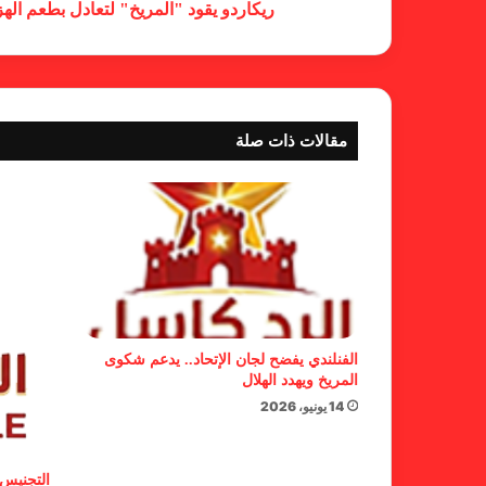
ريكاردو يقود "المريخ" لتعادل بطعم اله
مقالات ذات صلة
الفنلندي يفضح لجان الإتحاد.. يدعم شكوى
المريخ ويهدد الهلال
14 يونيو، 2026
التجنيس 