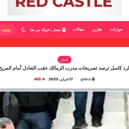
الوضع المظ
حوارات
تقارير
مقالات
سجل دخولك من هنا
أخبار
لرد كاسل ترصد تصريحات مدرب الزمالك عقب التعادل أمام المريخ
gabra
17 فبراير، 2023
455