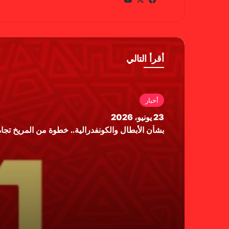
سب
وب
وك
أقرأ التالي
أخبار
23 يونيو، 2026
بشأن الأبطال والكونفدرالية.. خطوة من المريخ تجاه