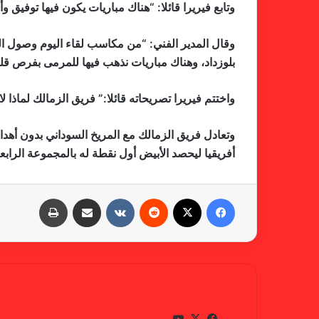
وتابع فيريرا قائلا: “هناك مباريات يكون فيها توفيق و
وقال المدير الفني: “من مكاسب لقاء اليوم وصول ال
بلوزداد، وهناك مباريات نذهب فيها للمرمى بفرص قل
واختتم فيريرا تصريحاته قائلا:” فريق الزمالك لماذا
وتعادل فريق الزمالك مع المريخ السوداني بدون أهداف
أفريقيا ليحصد الأبيض أول نقطة له بالمجموعة الرابعة
فيسبوك
X
‏Reddit
‏VKontakte
مشاركة عبر البريد
طباعة
gabra
في
X
يوتي