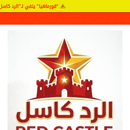
"قورماهيا" ينفي لـ"الرد كاسل" وجود مفاوضات 
ف حقيقة مفاوضات نجم المريخ