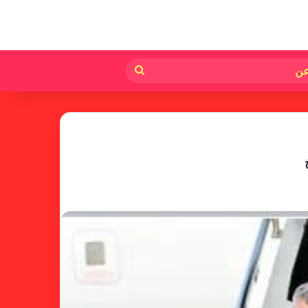
لم
بحث
عن