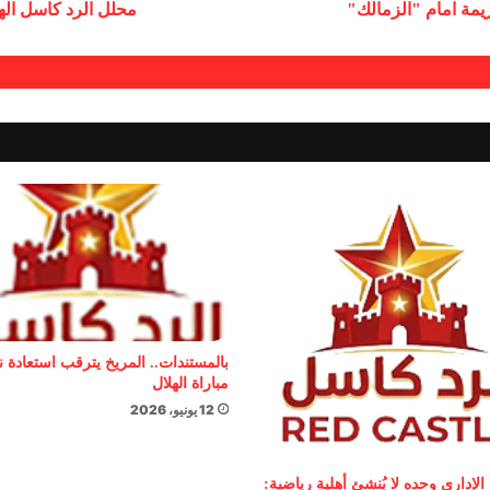
زيمة امام "الزمالك"
محلل الرد كاسل الها
بالمستندات.. المريخ يترقب استعادة 
مباراة الهلال
12 يونيو، 2026
الإداري وحده لا يُنشئ أهلية رياضية: