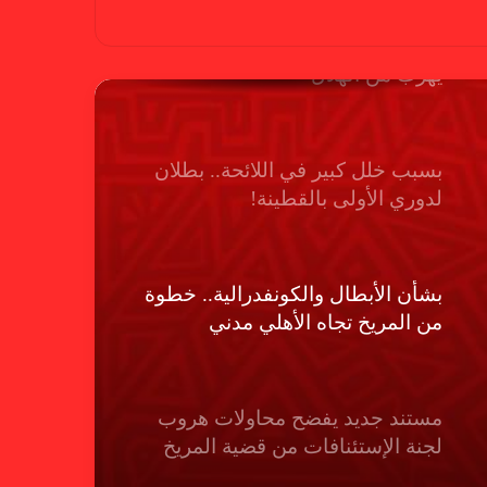
بسبب “الصفر الدولي” .. ريجيكامب
يهرب من الهلال
بسبب خلل كبير في اللائحة.. بطلان
لدوري الأولى بالقطينة!
بشأن الأبطال والكونفدرالية.. خطوة
من المريخ تجاه الأهلي مدني
مستند جديد يفضح محاولات هروب
لجنة الإستئنافات من قضية المريخ