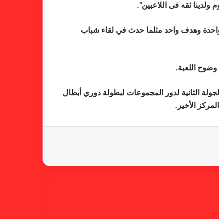
 ولدينا ثقه فى اللاعبين”.
لجنة المسابقات تفاجئ الإتحاد بشأن
الهبوط والصعود
 واحدة وهدف واحد مثلما حدث في لقاء شباب
 وضوح اللعبة.
خطوة مريخية جديدة بشأن الشكوى
ضد الهلال
الجولة الثانية لدور المجموعات لبطولة دوري أبطال
لمركز الأخير.
كاميرا خفية.. الهلال يخدع أنصاره
بمذكرة تفاهم
شكوى الهلال.. خطوة مريخية وغضب
على الأمين العام والمسابقات