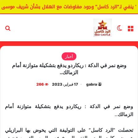
ينفي لـ"الرد كاسل" وجود مفاوضات مع الهلال بشأن شريف موسى.
القائمة
الوضع المظلم
بح
أخبار
وضع نمر في الدكة : ريكاردو يدفع بتشكيلة متوازنة أمام
الزمالك..
gabra
17 فبراير، 2023
266
وضع نمر في الدكة : ريكاردو يدفع بتشكيلة متوازنة أمام
الزمالك..
تحصلت “الرد كاسل” على التوليفة التي يخوض بها البرازيلي