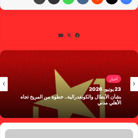
gabra
في
X
يوتي
سب
وب
وك
أخبار
23 يونيو، 2026
بشأن الأبطال والكونفدرالية.. خطوة من المريخ تجاه
الأهلي مدني