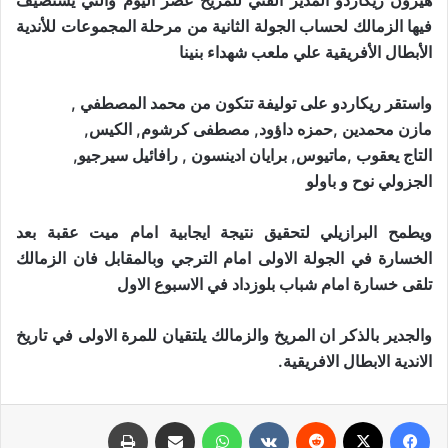
هيرون ريكاردو المدير الفني للمريخ عصر اليوم والتي يستضيف
فيها الزمالك لحساب الجولة الثانية من مرحلة المجموعات للأندية
الأبطال الأفريقية علي ملعب شهداء بنينا
واستقر ريكاردو على توليفة تتكون من محمد المصطفي ,
مازن محمدين ,حمزه داؤود, مصطفى كرشوم, الكيس,
التاج يعقوب ,ماتيوس, برايان ادينسون , رافائيل سيرجيو,
الجزولي نوح و باولو
ويطمح البرازيلي لتحقيق نتيجة ايجابية امام ميت عقبة بعد
الخسارة في الجولة الاولى امام الترجي وبالمقابل فان الزمالك
تلقى خسارة امام شباب بلوزداد في الاسبوع الاول
والجدير بالذكر ان المريخ والزمالك يلتقيان للمرة الاولى في تاريخ
الاندية الابطال الافريقية.
فيسبوك
X
‏Reddit
‏VKontakte
واتساب
مشاركة عبر البريد
طباعة