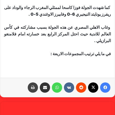
كما شهدت الجولة فوزا كاسحا لممثلي المغرب الرجاء والوداد على
ريفرز يونايتد النيجيري 6-0 وفابيرز الاوغندي 5-0 .
وغاب الاهلي المصري عن هذه الجولة بسبب مشاركته في كأس
العالم للاندية حيث احتل المركز الرابع بعد خسارته امام فلامنغو
البرازيلي .
في ما يلي ترتيب المجموعات الاربعة :
فيسبوك
X
‏Reddit
‏VKontakte
واتساب
مشاركة عبر البريد
طباعة
gabra