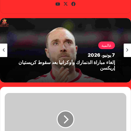
في
X
يوتي
سب
وب
وك
عالمية
7 يونيو، 2026
إلغاء مباراة الدنمارك وأوكرانيا بعد سقوط كريستيان
إريكسن