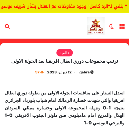
 ينفي لـ"الرد كاسل" وجود مفاوضات مع الهلال بشأن شريف موسى.
القائمة
الوضع المظلم
بح
عالمية
ترتيب مجموعات دوري ابطال افريقيا بعد الجولة الاولى
gabra
12 فبراير، 2023
57
اسدل الستار على منافسات الجولة الاولى من بطولة ​دوري ابطال
افريقيا​ والتي شهدت خسارة ​الزمالك​ امام شباب بلوزداد الجزائري
بنتيجة 1-0 وتزيله المجموعة الاولى وخسارة ممثلي السودان
الهلال والمريخ امام ماميلودي صن داونز الجنوب الافريقي 0-1
والترجي التونسي 0-1