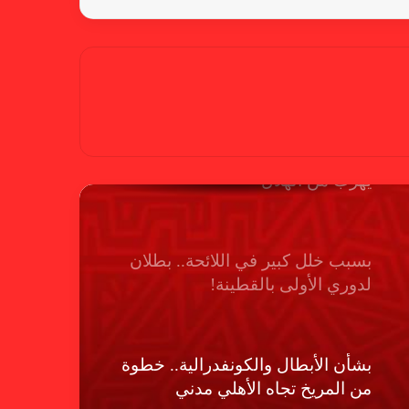
شكوى الهلال.. خطوة مريخية وغضب
على الأمين العام والمسابقات
بسبب “الصفر الدولي” .. ريجيكامب
يهرب من الهلال
بسبب خلل كبير في اللائحة.. بطلان
لدوري الأولى بالقطينة!
بشأن الأبطال والكونفدرالية.. خطوة
من المريخ تجاه الأهلي مدني