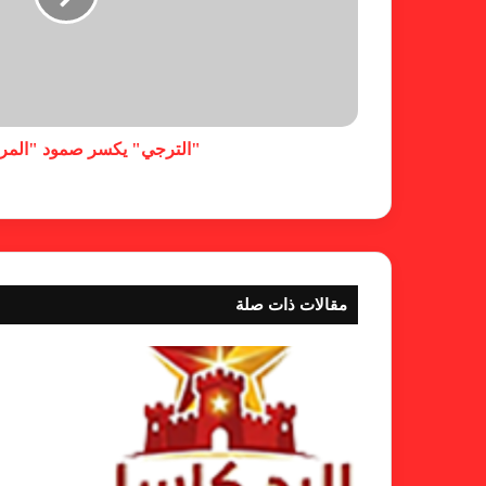
"الترجي" يكسر صمود "المر
مقالات ذات صلة