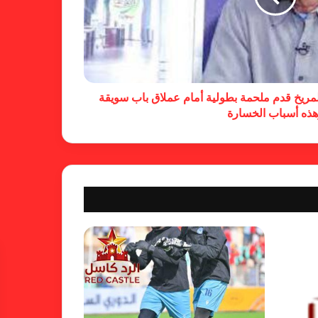
خطوة مريخية جديدة بشأن الشكوى
ضد الهلال
لمريخ قدم ملحمة بطولية أمام عملاق باب سويقة
هذه أسباب الخسارة
كاميرا خفية.. الهلال يخدع أنصاره
بمذكرة تفاهم
شكوى الهلال.. خطوة مريخية وغضب
على الأمين العام والمسابقات
بسبب “الصفر الدولي” .. ريجيكامب
يهرب من الهلال