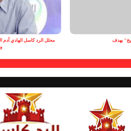
يخ" بهدف
محلل الرد كاسل الهادي آدم ا
و