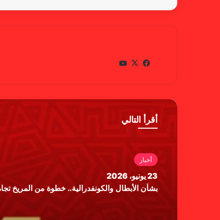
gabra
في
X
يوتي
سب
وب
وك
أقرأ التالي
أخبار
23 يونيو، 2026
بشأن الأبطال والكونفدرالية.. خطوة من المريخ تجاه