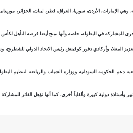
 هذه النسخة، وهي الإمارات، الأردن، سوريا، العراق، قطر، لبنان، الجزائر، موري
أخرى للمشاركة في البطولة، خاصة وأنها تمنح أيضا فرصة التأهل لكأس ا
ز المعلا، وأركادي دفور كوفيتش رئيس الاتحاد الدولي للشطرنج، وتشي
لعبة دعم الحكومة السودانية ووزارة الشباب والرياضة لتنظيم البطو
ر وأستاذة دولية كبيرة وألقاباً أخرى، كما أنها تؤهل الفائز للمشارك