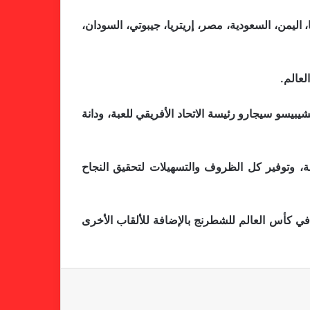
تانيا، اليمن، السعودية، مصر، إريتريا، جيبوتي، السودان،
لعالم.
لجنة المسابقات تفاجئ الإتحاد بشأن
بيسو سيجارو رئيسة الاتحاد الأفريقي للعبة، ودانة
الهبوط والصعود
لة، وتوفير كل الظروف والتسهيلات لتحقيق النجاح
خطوة مريخية جديدة بشأن الشكوى
ضد الهلال
ة في كأس العالم للشطرنج بالإضافة للألقاب الأخرى
كاميرا خفية.. الهلال يخدع أنصاره
بمذكرة تفاهم