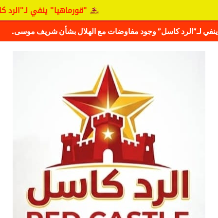
"قورماهيا" ينفي لـ"الرد كاسل" وجو
ف حقيقة مفاوضات نجم المريخ