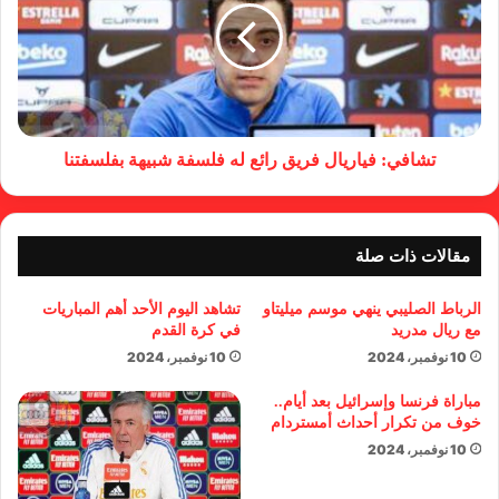
تشافي: فياريال فريق رائع له فلسفة شبيهة بفلسفتنا
مقالات ذات صلة
الرباط الصليبي ينهي موسم ميليتاو
تشاهد اليوم الأحد أهم المباريات
مع ريال مدريد
في كرة القدم
10 نوفمبر، 2024
10 نوفمبر، 2024
مباراة فرنسا وإسرائيل بعد أيام..
خوف من تكرار أحداث أمستردام
10 نوفمبر، 2024