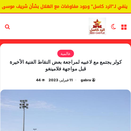
نفي لـ"الرد كاسل" وجود مفاوضات مع الهلال بشأن شريف موسى.
القائمة
الوضع المظلم
بح
عالمية
كولر يجتمع مع لاعبيه لمراجعة بعض النقاط الفنية الأخيرة
قبل مواجهة فلامينغو
gabra
11 فبراير، 2023
44