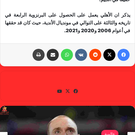
يذكر ان الأهلي يعمل على الحصول على البرنزوية الرابعة في
تاريخه والثالثة على التوالي في مونديال الأندية، حيث كان قد حققها
في أعوام 2006 و2020 و2021.
فيسبوك
X
‏Reddit
‏VKontakte
واتساب
مشاركة عبر البريد
طباعة
gabra
في
X
يوتي
سب
وب
وك
عالمية