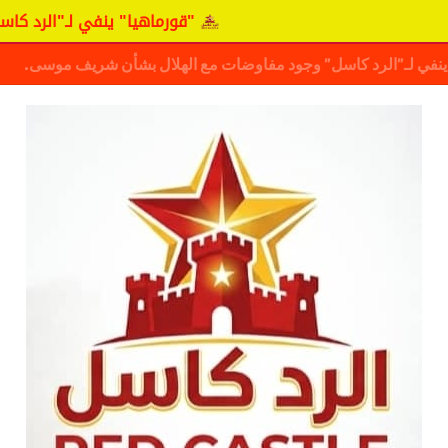
"قورماهيا" ينفي لـ"الرد كاسل" وجود مفاو
ف حقيقة مفاوضات نجم المريخ