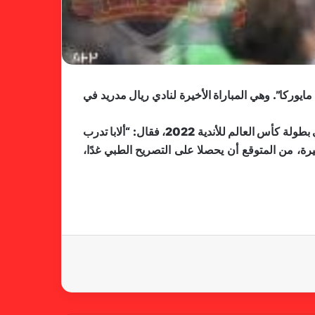
فالنسيا يصعق برشلونة بثلاثية مثيرة
 مايوركا”. وهي المباراة الأخيرة لنادي ريال مدريد في
في ختام الليجا
وأوضح مدرب ريال مدريد، ​كارلو أنشيلوتي​، حالة الثلاثي ​كريم بنزيما​ و​إيدير ميليتاو​ ودافيد ألابا من التواجد في قائمة الملكي في بطولة ​كأس العالم للأندية​ 2022، فقال: “ألابا تدرب
رة، من المتوقع أن يحصلا على التصريح الطبي غدًا،
خلال جولة ميدانية للاطلاع على
جاهزية منشآت دورة الألعاب للأندية
العربية للسيدات 2026 الشيخة حياة
آل خليفة: الشارقة تقدم نموذجاً عربياً
متقدماً في تنظيم الرياضة النسائية
أزمة نفسية وراء غياب مبابي عن
منتخب فرنسا