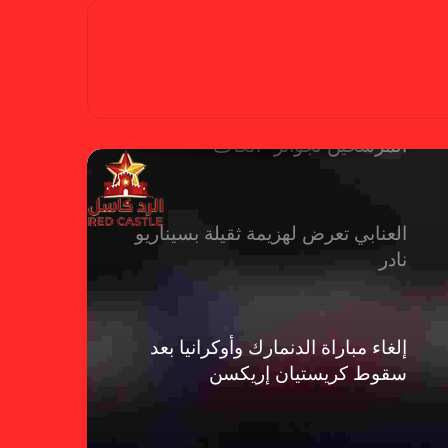
بسبب تصريحات مهينة.. إيقاف حكم
في الدوري الإنجليزي
حضور عربي قوي في قائمة
المرشحين لجوائز “الكاف”
العنابي تعرض لهزيمة ثقيلة بسيناريو
نادر
إلغاء مباراة الدنمارك وأوكرانيا بعد
سقوط كريستيان إريكسن