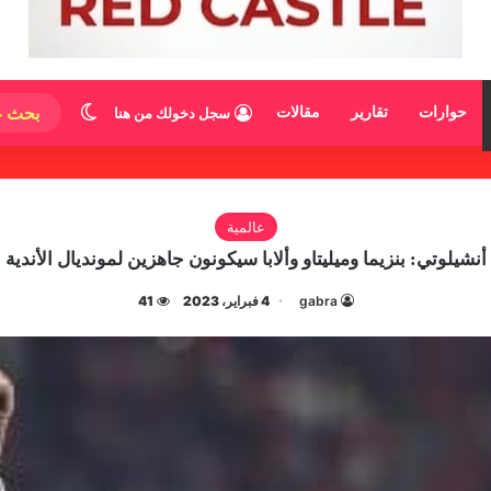
الوضع المظ
حوارات
تقارير
مقالات
سجل دخولك من هنا
عالمية
أنشيلوتي: بنزيما وميليتاو وألابا سيكونون جاهزين لمونديال الأندية
gabra
4 فبراير، 2023
41