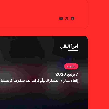
gabra
في
X
يوتي
سب
وب
وك
أقرأ التالي
عالمية
7 يونيو، 2026
إلغاء مباراة الدنمارك وأوكرانيا بعد سقوط كريستي