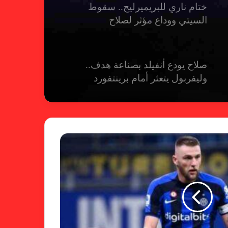
ختام ناري للبريميرليج.. سقوط
السيتي ووداع مؤثر لصلاح
صلاح يودع أنفيلد بصناعة هدف..
وليفربول يتعثر أمام برينتفورد
ريال مدريد يمطر شباك بيلباو برباعية
ومبابي يخطف الأضواء
فالنسيا يصعق برشلونة بثلاثية مثيرة
في ختام الليجا