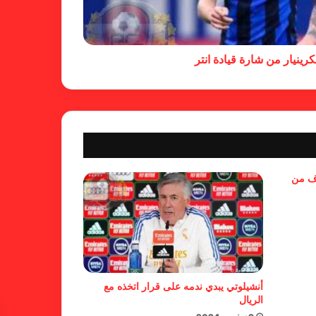
خلال جولة ميدانية للاطلاع على
جاهزية منشآت دورة الألعاب للأندية
العربية للسيدات 2026 الشيخة حياة
رينيار من شارة قيادة انتر
آل خليفة: الشارقة تقدم نموذجاً عربياً
متقدماً في تنظيم الرياضة النسائية
أزمة نفسية وراء غياب مبابي عن
منتخب فرنسا
بسبب تصريحات مهينة.. إيقاف حكم
وف من
في الدوري الإنجليزي
حضور عربي قوي في قائمة
المرشحين لجوائز “الكاف”
أنشيلوتي يبدي ندمه على قرار اتخذه مع
الريال