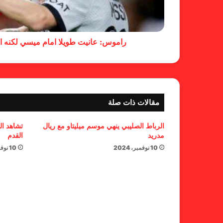
راموس: عانيت طويلا امام ميسي لكنه ا
مقالات ذات صلة
الرباط الصليبي ينهي موسم ميليتاو مع ريال
تشاهد ال
مدريد
القدم
10 نوفمبر، 2024
10 نوفمبر، 2024