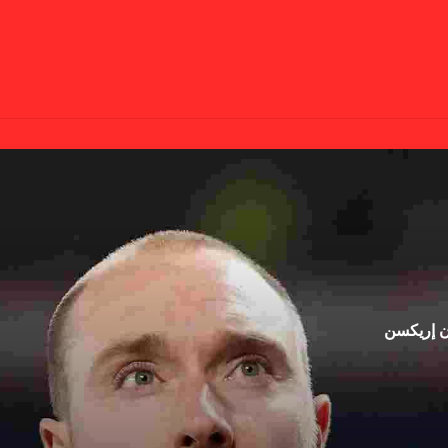
ان إريكسن