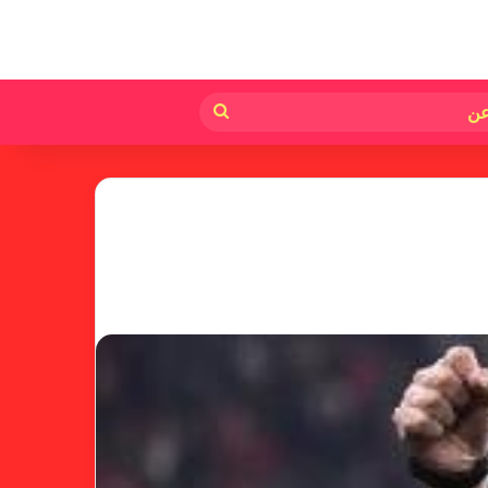
لم
بحث
عن