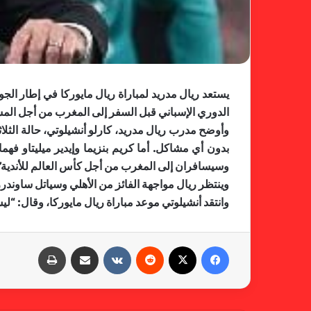
يستعد ​ريال مدريد​ لمباراة ​ريال مايوركا​ في إطار ال
الدوري الإسباني قبل السفر إلى المغرب من أجل المشا
بدون أي مشاكل. أما كريم بنزيما وإيدير ميليتاو فه
وسيسافران إلى المغرب من أجل كأس العالم للأندية”
وينتظر ريال مواجهة الفائز من الأهلي وسياتل ساوندرز 
وانتقد أنشيلوتي موعد مباراة ريال مايوركا، وقال: “ل
فيسبوك
X
‏Reddit
‏VKontakte
مشاركة عبر البريد
طباعة