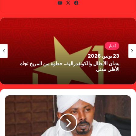
في
X
يوتي
سب
وب
وك
أخبار
23 يونيو، 2026
بشأن الأبطال والكونفدرالية.. خطوة من المريخ تجاه
الأهلي مدني