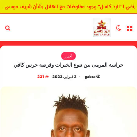
 لـ"الرد كاسل" وجود مفاوضات مع الهلال بشأن شريف موسى.
ا
القائمة
الوضع المظلم
بح
أخبار
حراسة المرمى بين تنوع الخبرات وفرصة جرس كافي
gabra
2 فبراير، 2023
231