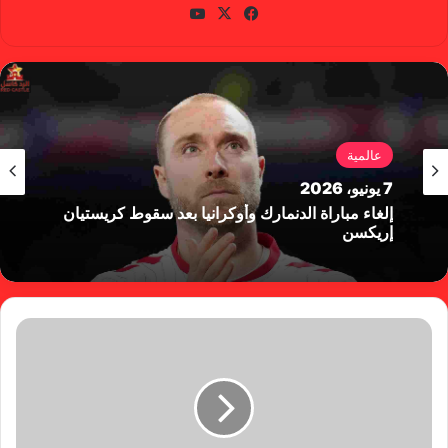
في
X
يوتي
سب
وب
وك
عالمية
7 يونيو، 2026
إلغاء مباراة الدنمارك وأوكرانيا بعد سقوط كريستيان
إريكسن