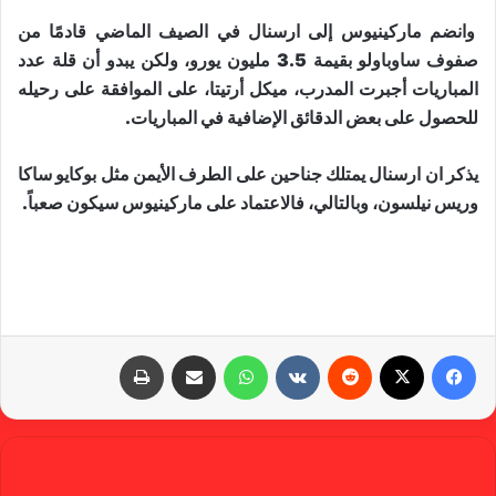
وانضم ماركينيوس إلى ارسنال في الصيف الماضي قادمًا من
صفوف ساوباولو بقيمة 3.5 مليون يورو، ولكن يبدو أن قلة عدد
المباريات أجبرت المدرب، ميكل أرتيتا، على الموافقة على رحيله
للحصول على بعض الدقائق الإضافية في المباريات.
يذكر ان ارسنال يمتلك جناحين على الطرف الأيمن مثل بوكايو ساكا
وريس نيلسون، وبالتالي، فالاعتماد على ماركينيوس سيكون صعباً.
فيسبوك
X
‏Reddit
‏VKontakte
واتساب
مشاركة عبر البريد
طباعة
gabra