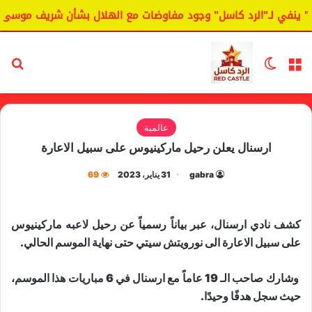
 ينفي لـ"الرد كاسل" وجود مفاوضات مع الهلال بشأن شريف موسى.
القائمة
الوضع المظلم
بح
عالمية
ارسنال يعلن رحيل ماركينيوس على سبيل الاعارة
gabra
31 يناير، 2023
69
كشف نادي ​ارسنال​، عبر بياناً رسمياً عن رحيل لاعبه ​ماركينيوس​
على سبيل الاعارة الى ​نورويتش سيتي​ حتى نهاية الموسم الحالي.
وشارك صاحب الـ 19 عاماً مع ارسنال في 6 مباريات هذا الموسم،
حيث سجل هدفًا وحيدًا.