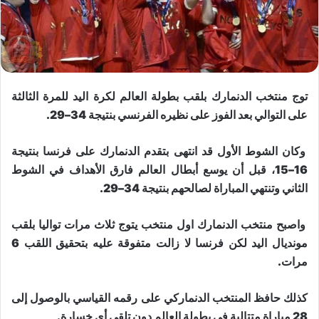
توج ​منتخب الدنمارك​ بلقب ​بطولة العالم لكرة اليد​ للمرة الثالثة
على التوالي بعد الفوز على نظيره الفرنسي بنتيجة 34–29.
وكان الشوط الأول قد انتهى بتقدم الدنمارك على فرنسا بنتيجة
16–15، قبل أن يوسع أبطال العالم فارق الأهداف في الشوط
الثاني وتنتهي المباراة لصالحهم بنتيجة 34–29.
واصبح منتخب الدنمارك اول منتخب يتوج ثلاث مرات تواليا بلقب
مونديال اليد لكن فرنسا لا زالت متفوقة عليه بتحقيق اللقب 6
مرات.
كذلك حافظ المنتخب الدنماركي على رقمه القياسي بالوصول إلى
28 مباراة متتالية في بطولة العالم دون تلقي أي خسارة.