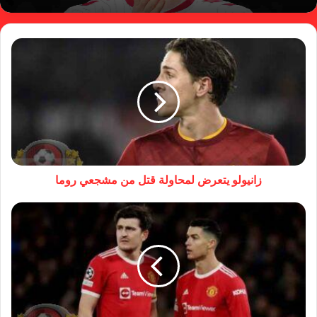
زانيولو يتعرض لمحاولة قتل من مشجعي روما