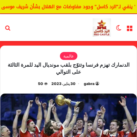
نفي لـ"الرد كاسل" وجود مفاوضات مع الهلال بشأن شريف موسى.
القائمة
الوضع المظلم
بح
عالمية
الدنمارك تهزم فرنسا وتتوّج بلقب مونديال اليد للمرة الثالثة
على التوالي
gabra
30 يناير، 2023
50