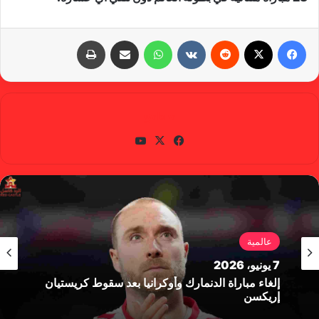
فيسبوك
X
‏Reddit
‏VKontakte
واتساب
مشاركة عبر البريد
طباعة
gabra
في
X
يوتي
سب
وب
وك
عالمية
7 يونيو، 2026
إلغاء مباراة الدنمارك وأوكرانيا بعد سقوط كريستيان
إريكسن