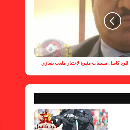
لجنة المسابقات تفاجئ الإتحاد بشأن
الهبوط والصعود
خطوة مريخية جديدة بشأن الشكوى
ضد الهلال
للرد كاسل مسببات مثيرة لاختيار ملعب بنغازي
كاميرا خفية.. الهلال يخدع أنصاره
بمذكرة تفاهم
شكوى الهلال.. خطوة مريخية وغضب
على الأمين العام والمسابقات