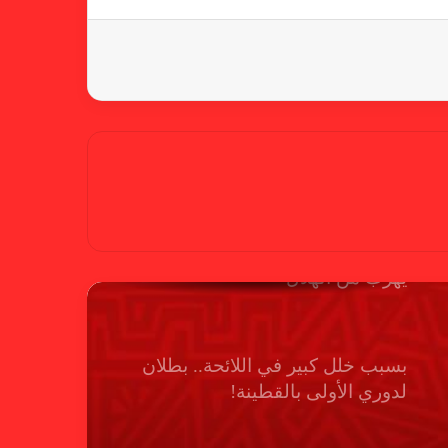
كاميرا خفية.. الهلال يخدع أنصاره
بمذكرة تفاهم
شكوى الهلال.. خطوة مريخية وغضب
على الأمين العام والمسابقات
بسبب “الصفر الدولي” .. ريجيكامب
يهرب من الهلال
بسبب خلل كبير في اللائحة.. بطلان
لدوري الأولى بالقطينة!