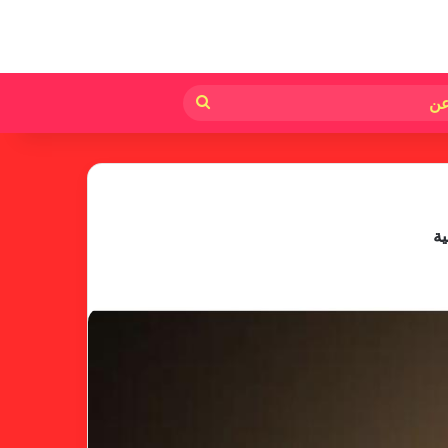
لم
بحث
عن
ية