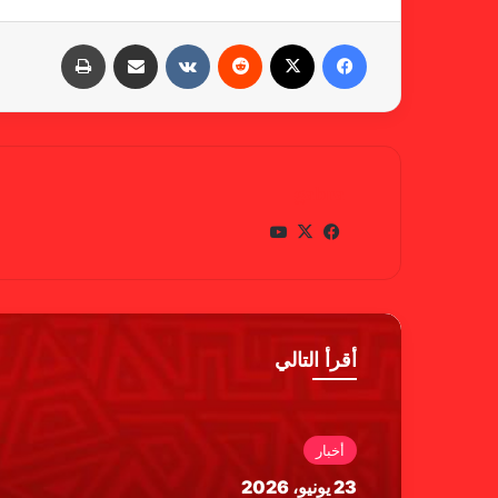
فيسبوك
X
‏Reddit
‏VKontakte
مشاركة عبر البريد
طباعة
gabra
في
X
يوتي
سب
وب
وك
أقرأ التالي
أخبار
23 يونيو، 2026