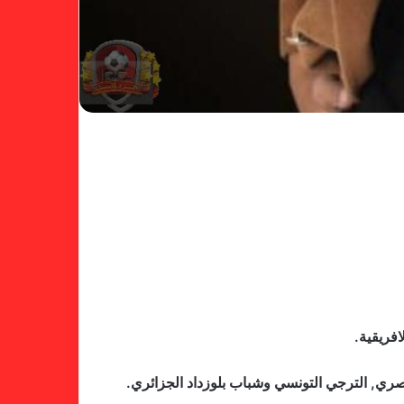
لجنة المسابقات تفاجئ الإتحاد بشأن
الهبوط والصعود
خطوة مريخية جديدة بشأن الشكوى
افريقية.
ضد الهلال
ري, الترجي التونسي وشباب بلوزداد الجزائري.