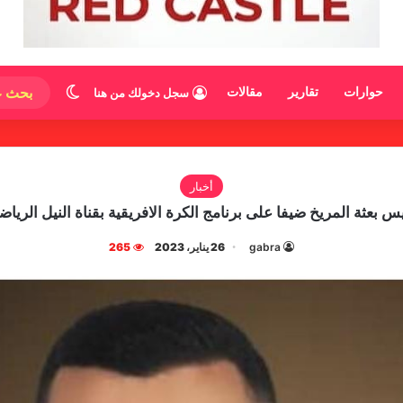
الوضع المظ
حوارات
تقارير
مقالات
سجل دخولك من هنا
أخبار
س بعثة المريخ ضيفا على برنامج الكرة الافريقية بقناة النيل الرياض
gabra
26 يناير، 2023
265