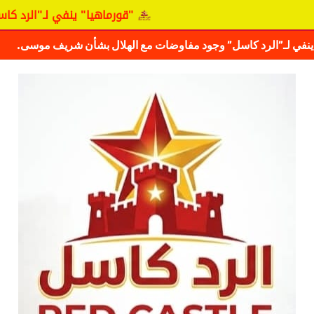
"قورماهيا" ينفي لـ"الرد كاسل" وجود مفاوضا
ف حقيقة مفاوضات نجم المريخ