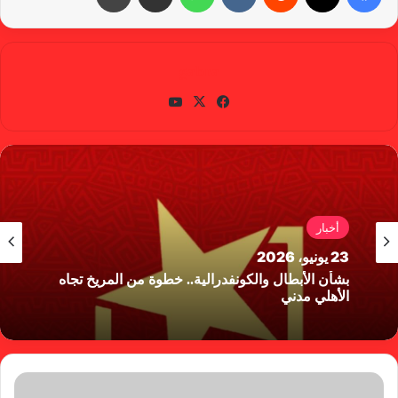
gabra
في
X
يوتي
سب
وب
وك
أخبار
23 يونيو، 2026
بشأن الأبطال والكونفدرالية.. خطوة من المريخ تجاه
الأهلي مدني