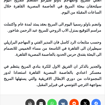
الفني للمريخ والمهاجم باولو سيرجو المنضم للمريخ اليوم
سيلتحقان ببعثة المريخ في العاصمة المصرية القاهرة خلال
الساعات المقبلة من اليوم.
وانضم باولو رسميا اليوم الى المربخ بعقد يمتد لمدة عام واكتملت
مراسم التوقيع بمنزل الاب الروحي للمريخ عبد الرحمن شاخور.
وحسب متابعات الرد كاسل فان المدير الفني و المهاجم البرازيلي
سيطيران الى القاهرة في التاسعة من مساء الخميس للانصمام
الى البعثة بفندق حرس الحدود بالعاصمة المصرية القاهرة.
والجدير بالذكر ان الفريق الاول للكرة بنادي المريخ ينتظم في
معسكر اعدادي بالعاصمة المصرية القاهرة استعدادا لدور
المجموعات من دوري الابطال الافريقية والتي يستهلها المريخ
بمواجهة الترجي التونسي في فبراير المقبل.
فيسبوك
X
‏Reddit
‏VKontakte
واتساب
مشاركة عبر البريد
طباعة