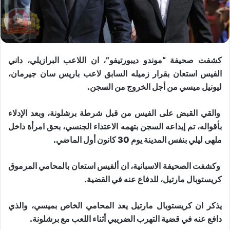
كشفت صحيفة “موندو ديبورتيفو”، ان اللاعب البرازيلي، ​داني
الفيس​ استعان بقرار زميله السابق لاعب باريس سان جيرمان،
ليونيل ​ميسي​ من أجل الخروج من السجن.
والقي القبض على الفيس من قبل شرطة برشلونة، وبعد الإدلاء
بأقواله، تم إيداعه السجن بتهمه الاعتداء الجنسي، بحق امرأة داخل
ملهى ليلي بنفس المدينة يوم 30 كانون أول الماضي.
وكشفت الصحيفة الاسبانية، ان ألفيس استعان بالمحامي المرموق
كريستوبال مارتيل، للدفاع عنه في القضية.
يذكر ان كريستوبال مارتيل يعد المحامي الخاص بميسي، والذي
دافع عنه في قضية التهرب الضريبي أثناء اللعب مع برشلونة.