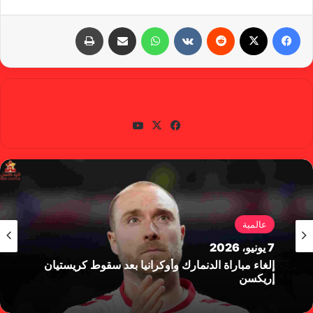
فيسبوك
X
‏Reddit
‏VKontakte
واتساب
مشاركة عبر البريد
طباعة
gabra
في
X
يوتي
سب
وب
وك
عالمية
7 يونيو، 2026
إلغاء مباراة الدنمارك وأوكرانيا بعد سقوط كريستيان
إريكسن