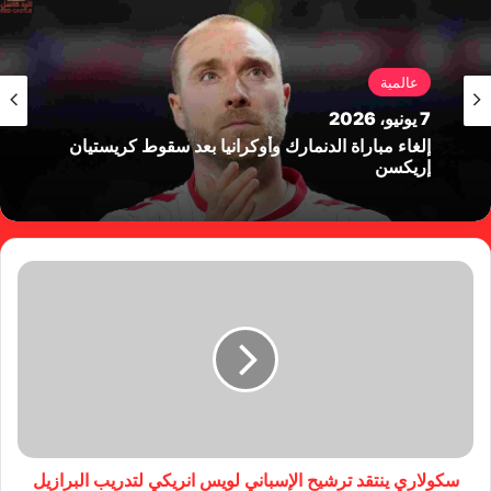
عالمية
7 يونيو، 2026
إلغاء مباراة الدنمارك وأوكرانيا بعد سقوط كريستيان
إريكسن
سكولاري ينتقد ترشيح الإسباني لويس انريكي لتدريب البرازيل