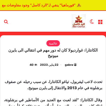
"قورماهيا" ينفي لـ"الرد كاسل" وجود مفاوضات مع ا
القائمة
الوضع المظلم
بح
عالمية
الكانتارا: غوارديولا كان له دور مهم في انتقالي الى بايرن
ميونيخ
gabra
22 يناير، 2023
40
تحدث لاعب ليفربول، تياغو ​الكانتارا​، عن سبب رحيله عن صفوف ​
برشلونة​ في عام 2013 والانتقال إلى ​بايرن ميونيخ​.
وقال الكانتارا: “لقد لعبت مع العديد من الأساطير في برشلونة،