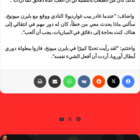
لذلك كان من الصعب بالنسبة لي أن ألعب عدة دقائق كما أردت”.
واضاف: “عندما غادر بيب ​غوارديولا​ النادي ووقع مع بايرن ميونيخ،
سألني ماذا يحدث معي من خطأ، كان له دور مهم في انتقالي إلى
هناك، كنت بحاجة إلى دقائق في المباريات، يجب أن ألعب”.
واختتم: “لقد رأيت تحديًا كبيرًا في بايرن ميونخ، فازوا ببطولة دوري
أبطال أوروبا، أردت أن أفعل الشيء نفسه”.
فيسبوك
X
‏Reddit
‏VKontakte
واتساب
مشاركة عبر البريد
طباعة
gabra
في
X
يوتي
سب
وب
وك