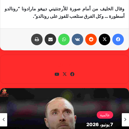
وقال الخليف من أمام صورة للأرجنتيني دييغو مارادونا “رونالدو
أسطورة … وكل الفرق ستلعب للفوز على رونالدو”.
فيسبوك
X
‏Reddit
‏VKontakte
واتساب
مشاركة عبر البريد
طباعة
gabra
في
X
يوتي
سب
وب
وك
عالمية
7 يونيو، 2026