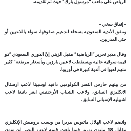
الرياض على ملعب “مرسول بارك” حيث تم تقديمه.
– إنفاق سخي –
وتنفق الأندية السعودية بسخاء لتدعيم صفوفها، سواء باللاعبين أو
حتى المدربين.
وقال مدير تحرير “الرياضية” مقبل الزبني إنّ الدوري السعودي “ذو
قيمة سوقية عالية ويستقطب لاعبين بارزين وبأسعار مرتفعة” كثير
منهم لعبوا في أندية كبيرة في أوروبا.
من بينهم حارس النصر الكولومبي ​دافيد اوسبينا​ لاعب ارسنال
الانكليزي السابق، ولاعب الشباب الأرجنتيني ايغر بانيغا لاعب
اشبيليه الإسباني السابق.
وانضم لاعب الهلال ماتيوس بيريرا من ويست بروميش الإنكليزي
مقابل 18 مليون يورو، فيما بلغت قيمة لاعب النصر اندرسون