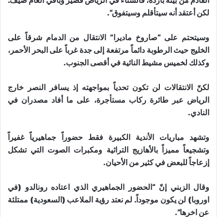
القادم من بيئة باردة، فالشتاء في الرياض قصير وباقي العام صيف.
لكن أعتقد أنه سيتأقلم وسيتفوق”.
وسيتحتم على “صاروخ ماديرا” الانتقال من الدمام شرقاً على
الخليج حيث الرطوبة دائماً مرتفعة إلى جدة غرباً على البحر الأحمر،
وكذلك لخميس مشيط النائية في أقصى الجنوب.
لكنّ الانتقالات لن تكون تحدياً بمواجهته إذ يسافر النصر خارج
الرياض عبر طائرة ركاب مستأجرة، على ما أفاد مصدران في
النادي.
وتشهد مباريات الأندية الكبيرة فقط حضوراً جماهيرياً غفيراً
وتشجيعاً مميزاً بالأهازيج التراثية ومكبرات الصوت التي تشكل
إزعاجاً للبعض في كثير من الأحيان.
وقال الزبني إنّ “الحضور الجماهيري الذي اعتاده رونالدو (في
اوروبا) لن يكون موجوداً. لم نعتد رؤية الملاعب (السعودية) ممتلئة
عن اخرها”.