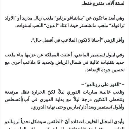
لستة آلاف متفرج فقط.
وهي أبعد ما تكون عن “سانتياغو برنابو” ملعب ريال مدريد أو “الاولد
ترافولد” ملعب مانشستر حيث اعتاد “الدون” اللعب لسنوات.
وأقر الزبني “أحيانا لا تكون الملاعب في أفضل حال”.
وفي ايلول/سبتمبر الماضي، أعلنت المملكة عن عزمها بناء ملعب
جديد بتقنيات عالية في شمال الرياض وتجديد 5 ملاعب أخرى مع
تحسين جودة الإضاءة.
– “الفوز على رونالدو” –
وتلعب غالبية مباريات الدوري ليلاً، لكنّ الحرارة تظل مرتفعة
وتتخطى الثلاثين درجة ليلاً مع بداية الدوري في آب/أغسطس
وأيلول/سبتمبر وبعد آذار/مارس وحتى نهاية الدوري.
وأبدى المحلل الخليف اعتقاده أنّ “الطقس سيشكل تحدياً لرونالدو