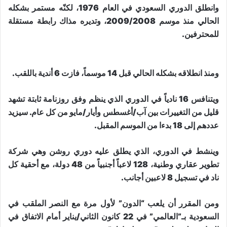
وانطلق الدوري السعودي في العام 1976، لكنّه مستمر بشكله
الحالي منذ موسم 2009/2008، وتديره مذاك رابطة مستقلة
للمحترفين.
ومنذ انطلاقه بشكله الحالي قبل 14 موسماً، فازت 6 أندية باللقب.
ويتنافس 16 نادياً في الدوري الذي ينظم وفق روزنامة ثابتة تشهد
قليل من التغييرات بين آب/أغسطس وأيار/مايو من كل عام. سيزيد
عددهم إلى 18 بدءا من الموسم المقبل.
وينشط في الدوري، الذي يطلق عليه دوري روشن وهي شركة
تطوير عقاري وطنية، 128 لاعباً أجنبياً من 48 دولة، مع أحقية كل
ناد في تسجيل 8 لاعبين أجانب.
ومن المقرر أن يلعب “الدون” لأول مرة مع النصر الملقب في
السعودية بـ”العالمي” في 22 كانون الثاني/يناير أمام الاتفاق في