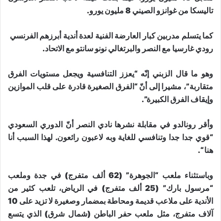
تاليسكا من غوانزو الصيني 8 مليون يورو.
كما يتسلم مدربين كبار العارضة الفنية لعدة أندية أبرزهم الفرنسي ​
رودي غارسيا​ مع النصر والبرتغالي ​نونو سانتو​ مع الاتحاد.
وهو ما قال الزبني إنّه “يعزز التنافسية ويجعل مستويات الفرق
متقاربة”، مشيرا إلى أنّ “الفرق الصغيرة قادرة على قلب الموازين
وإيقاف الفرق الكبيرة”.
وأقر رونالدو في مقابلة نشرها نادي النصر أنّ الدوري السعودي
“قوي جدا جدا وتنافسي للغاية وبه لاعبون رائعون. لهذا السبب أنا
هنا “.
وباستثناء ملعب “الجوهرة” (62 ألف متفرج) في جدة وملعب
“مرسول بارك” (25 ألف متفرج) في الرياض، تلعب كثير من
الأندية على ملاعب قديمة ومحاطة بمضمار وصغيرة لا تزيد على 10
آلاف متفرج، مثل ملعب حفر الباطن (شمال شرق) الذي يتسع