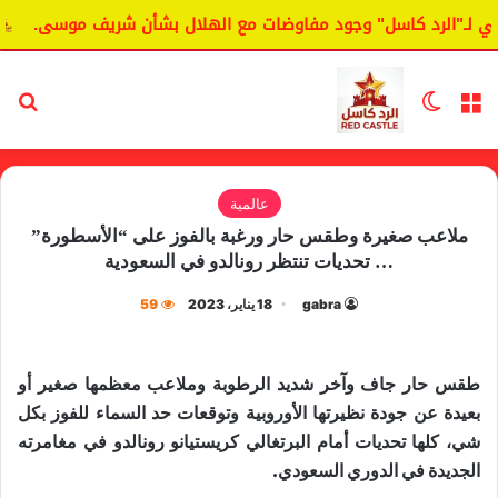
ـ"الرد كاسل" وجود مفاوضات مع الهلال بشأن شريف موسى.
ال
القائمة
الوضع المظلم
بح
عالمية
ملاعب صغيرة وطقس حار ورغبة بالفوز على “الأسطورة”
… تحديات تنتظر رونالدو في السعودية
gabra
18 يناير، 2023
59
طقس حار جاف وآخر شديد الرطوبة وملاعب معظمها صغير أو
بعيدة عن جودة نظيرتها الأوروبية وتوقعات حد السماء للفوز بكل
شي، كلها تحديات أمام البرتغالي ​كريستيانو رونالدو​ في مغامرته
الجديدة في ​الدوري السعودي​.