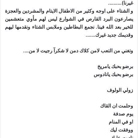
غيرنا)……….
و الشتاء على اوجه وكثير من الاطفال الايتام والمشردين والعجزة
يصارعون البرد القارص في الشوارع ليس لهم مأوي متعشمين
للخير بعد الله فينا. نجمع البطاطين وملابس الشتاء ونقدمها ليهم
وقديمك جديد غيرك…….
وتغني من التعب لامن كلاك دمن لا شكرآ رجيت لا من….
برضو بحبك يامريخ
برضو بحبك يانادوس
زولي الولوف
وحلمت ان القاك
يوم صدفة
او في المنام
ووفقت ليك
ناديت عليك