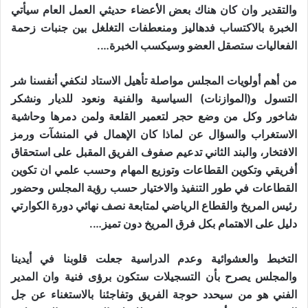
والتقدير وان كان هناك بعض الأعضاء حديثي العمل العام سيأتي
الخبرة بالاكتساب فدهاليز ومنعطفات التغلغل بين جنبات زحمة
الفعاليات ستصقل العضو وسيكسب الخبرة….
من أهم أولويات المجلس مواصلة تأهيل الاستاد لنكفي أنفسنا شر
التسول و(الموازنات) السياسية والفنية ونعود للديار ونشكر
شاخور وكل من وضع حجر لتعمير القلعة ولمن دمرها وحاشية
الاستغراب والسؤال عن لماذا كان الإهمال في المنشآت ورمز
الافتخار، والبند الثاني تدعيم صفوف الفريق المقبل على استحقاق
أفريقي وتكوين القطاعات وتوزيع المهام وحسب علمي ان تكوين
القطاعات في طور التنفيذ والاختيار حسب رؤية المجلس وحضور
رئيس المريخ والقطاع الرياضي لمتابعة نصف نهائي دورة الكوارتي
دليل على الاهتمام بكل فرق المريخ دون تميز….
التخبط والعشوائية وعدم الدراسية جعلت قلوبنا في أيدينا
والمجلس يصرح بأن التسجيلات ستكون برؤى فنية وان المدير
الفني هو من سيحدد حوجة الفريق وتفاجئنا بالاستغناء عن جل