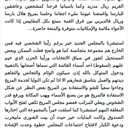
الغريم ريال مدريد وكما باسبانيا فرحنا كمشجعين وعاشقين
للبارسا واغمضنا عيوننا مليء اجفاننا وحلمنا بمريخ هلال بارسا
وريال فالديربي بين فرق القمة ممتع بكل المقاييس إذا كانت
الأجواء ملائمة والإمكانيات متوفرة والمتعة حاضرة….
استبشرنا بالمجلس الجديد خير برغم رأينا الشخصي فيه فمن
الخارج هم مجموعة متجانسة كما هو واضح فعلت الممكن وبعض
المستحيل لتفوز في سباق الانتخابات ورأينا الحزن الذي خيم
عليهم (لسقوط) احد أسماء القائمة التي سماها أصحابها بالذهبية
ودخول المتوكل بالله إذن سيكون الوئام والتجانس والتفاهم
ديدنهم والعمل بتناسق شعارهم الا اذا لم تكن النوايا لخدمة المريخ
وجاءوا سعياً للشو والاستفادة من المريخ بعض النظر عن شكل
الاستفادة فالمريخ هو من يصنع الأسماء ويهب المكانة ويرفع قدر
الشخوص ويعلي المراتب فعضو مجلس المريخ تكفي لفتح الأبواب
المغلقة المهم استبشرنا كما اسلفت خيراً بالمجموعة التي اختارها
الصندوق وكانت البدايات خير حيث أن بيت الشورى مابيخرب
ودعوة الكبار لافتتاح اجتماعات المجلس خطوة وجدت الإشادة