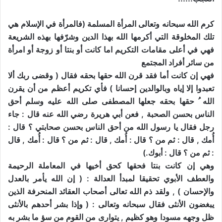
كرم الله سبحانه وتعالى المرأة المسلمة (فالمرأة في الإسلام هي
تلك المخلوقة التي أكرمها الله بهذا الدين وشرّفها بهذه الشريعة
فهي في أعلى مقامات التكريم اما كانت أو بنتا أو زوجة أو امرأة
من سائر أفراد المجتمع
فهي إن كانت أما فقد قرن الله حقها بحقه فقال ( وقضى ربك ألا
تعبدوا إلا إياه وبالوالدين إحسانا ) فأي تكريم أعظم من أن يقرن
الله ُ حقها بحقه جعلها المصطفى صلى الله عليه وسلم أحق
الناس بحسن الصحبة , فعن أبي هريرة رضي الله عنه قال : جاء
رجل فقال يا رسول الله من أحق الناس بحسن صحابتي ؟ قال :
أُمك , قال : ثم من ؟ قال : أُمك , قال : ثم من ؟ قال : أُمك , قال
: ثم من ؟ قال : أبوك.)
وهي إن كانت بنتا فحقها كحق أخيها في المعاملة الرحيمة
والعطف الأبوي تحقيقا لمبدأ العدالة : ( إن الله يأمر بالعدل
والإحسان ) , ولقد ذم الله تعالى أصحاب العقائد المنحرفة الذين
يبغضون الأنثى فقال سبحانه وتعالى : ( وإذا بشر أحدهم بالأنثى
ظل وجهه مسودا وهو كظيم , يتوارى من القوم من سؤ ما بشر به