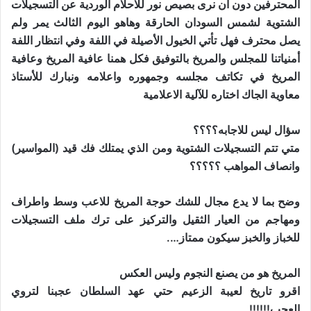
المحترفين دون أن نرى بصيص نور للاحلام الوردية عن التسجيلات
الشتوية لشمس السودان الحارقة وهاهو اليوم الثالث يمر ولم
يصل محترف فهل تأتي الخيول الأصيلة في اللفة وفي انتظار اللفة
أمنياتنا للمجلس والمريخ بالتوفيق فكل همنا عافية المريخ وعافية
المريخ في تكاتف مجلسه وجمهوره واعلامه ونبارك للأستاذ
معاوية الجاك اختاره للآلية الاعلامية
سؤال ليس للاجابه؟؟؟؟
متي تتم التسجيلات الشتوية ومن الذي يمتلك فك قيد (المواسير)
وانصاف المواهب ؟؟؟؟؟
وضح بما لا يدع مجال للشك حوجة المريخ للاعب وسط واطراف
ومهاجم من العيار الثقيل والتركيز على ترك ملف التسجيلات
للخباز والخبز سيكون ممتاز….
المريخ هو من يصنع النجوم وليس العكس
اقرو تاريخ لعيبة الزعيم حتي عهد السلطان عجبنا لتروي
العجب!!!!!!