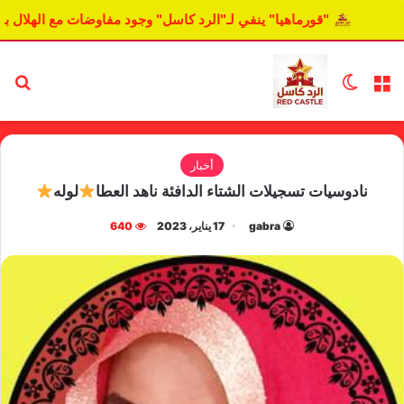
"قورماهيا" ينفي لـ"الرد كاسل" وجود مفاوضات مع الهلال بشأن 
القائمة
الوضع المظلم
بح
أخبار
نادوسيات تسجيلات الشتاء الدافئة ناهد العطا
لوله
gabra
17 يناير، 2023
640