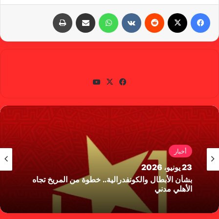
فيسبوك
X
‏Reddit
‏VKontakte
واتساب
مشاركة عبر البريد
طباعة
gabra
في
X
يوتي
سب
وب
وك
أخبار
23 يونيو، 2026
بشأن الأبطال والكونفدرالية.. خطوة من المريخ تجاه
الأهلي مدني