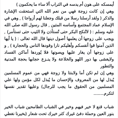
أيمسكه على هون أم يدسه في التراب ألا ساء ما يحكمون )
وهي إن كانت زوجة فهي من نعم الله التي استحقت الإشارة
والذكر ( ولقد أرسلنا رسلا من قبلك وجعلنا لهم أزواجا ) , وهي في
الإسلام عماد المجتمع وأساسه المتين , قال رسول الله صلى الله
عليه وسلم : ( لاتُنكح البكر حتى تُستأذن ولا الثيب حتى تستأمر) ,
ويجب على زوجها أن يعلمها أصول دينها قال الله تعالى : ( يا أيها
الذين آمنوا قوا أنفسكم وأهليكم نارا وقودها الناس والحجارة ) , و
على زوجها أن يغار عليها ويصونها فلا يُوردها أماكن الفساد
ولايغشى بها دور اللهو والخلاعة ولا ينـزع حجابها بحجة المدنية
والتطور
وهي إن لم تكن أما ولابنتا ولا زوجة فهي من عموم المسلمين
يُبذل لها من المعروف والإحسان ما يُبذل لكل مؤمن ولها علي
المسلمين من الحقوق ما يجب للرجال) وعليها تقدير نفسها
لتكرم………
شباب قنع لا خير فيهم وخير في الشباب الطامحين شباب الخير
بنور العين وحملة دفئ غيرك كتر خيرك تحت شعار (بخيرنا نغطي