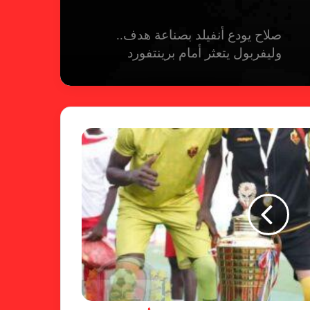
صلاح يودع أنفيلد بصناعة هدف..
وليفربول يتعثر أمام برينتفورد
ريال مدريد يمطر شباك بيلباو برباعية
ومبابي يخطف الأضواء
فالنسيا يصعق برشلونة بثلاثية مثيرة
في ختام الليجا
خلال جولة ميدانية للاطلاع على
جاهزية منشآت دورة الألعاب للأندية
العربية للسيدات 2026 الشيخة حياة