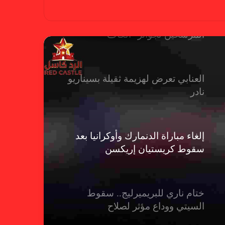
حضور عربي قوي في قائمة
المرشحين لجوائز “الكاف”
العنابي تعرض لهزيمة ثقيلة بسيناريو
نادر
إلغاء مباراة الدنمارك وأوكرانيا بعد
سقوط كريستيان إريكسن
ختام ناري للبريميرليج.. سقوط
السيتي ووداع مؤثر لصلاح