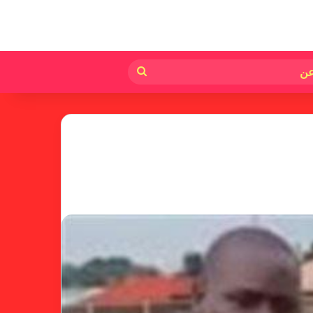
لم
بحث
عن