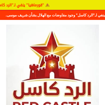
"قورماهيا" ينفي لـ"الرد كاسل" وجود مفا
ف حقيقة مفاوضات نجم المريخ