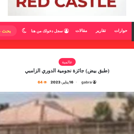
الوضع المظ
حوارات
تقارير
مقالات
سجل دخولك من هنا
عالمية
(طبق بيض) جائزة نجومية الدوري الزامبي
gabra
16 يناير، 2023
64