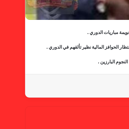
فالنسيا يصعق برشلونة بثلاثية مثيرة
في ختام الليجا
ويمة مباريات الدوري .
خلال جولة ميدانية للاطلاع على
ار الحوافز المالية نظير تألقهم في الدوري .
جاهزية منشآت دورة الألعاب للأندية
العربية للسيدات 2026 الشيخة حياة
لنجوم البارزين .
آل خليفة: الشارقة تقدم نموذجاً عربياً
متقدماً في تنظيم الرياضة النسائية
أزمة نفسية وراء غياب مبابي عن
منتخب فرنسا
بسبب تصريحات مهينة.. إيقاف حكم
في الدوري الإنجليزي