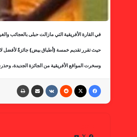
في القارة الأفريقية التي مازالت حبلى بالعجائب والغ
حيث تقرر تقديم خمسة (أطباق بيض) جائزةً لأفضل لاعب 
وسخرت المواقع الأفريقية من الجائزة الجديدة، وحذرت 
فيسبوك
X
‏Reddit
‏VKontakte
مشاركة عبر البريد
طباعة
gabra
في
X
يوتي