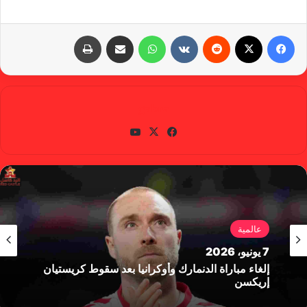
فيسبوك
X
‏Reddit
‏VKontakte
واتساب
مشاركة عبر البريد
طباعة
gabra
في
X
يوتي
سب
وب
وك
عالمية
7 يونيو، 2026
إلغاء مباراة الدنمارك وأوكرانيا بعد سقوط كريستيان
إريكسن