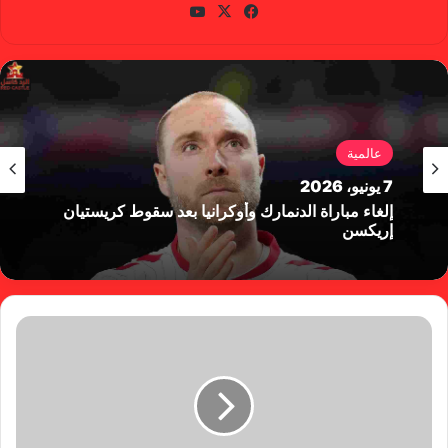
في
X
يوتي
سب
وب
وك
عالمية
7 يونيو، 2026
إلغاء مباراة الدنمارك وأوكرانيا بعد سقوط كريستيان
إريكسن