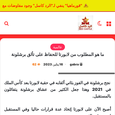
"قورماهيا" ينفي لـ"الرد كاسل" وجود مفاوضات مع ا
القائمة
الوضع المظلم
بح
عالمية
ما هو المطلوب من لابورتا للحفاظ على تألق برشلونة
gabra
16 يناير، 2023
62
خوان لابورتا رئيس نادي برشلونة
نجح برشلونة في الفوز بثاني ألقابه في حقبة لابورتا بعد كأس الملك
في 2021 وهذا جعل الكثير من عشاق برشلونة يتفائلون
بالمستقبل.
أصبح الآن على لابورتا إتخاذ عدة قرارات حاليا وفي المستقبل