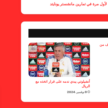
العربية للسيدات 2026 الشيخة حياة
ول مرة في تمارين مانشستر يونايتد
آل خليفة: الشارقة تقدم نموذجاً عربياً
متقدماً في تنظيم الرياضة النسائية
أزمة نفسية وراء غياب مبابي عن
منتخب فرنسا
بسبب تصريحات مهينة.. إيقاف حكم
وف من
في الدوري الإنجليزي
حضور عربي قوي في قائمة
المرشحين لجوائز “الكاف”
أنشيلوتي يبدي ندمه على قرار اتخذه مع
الريال
9 نوفمبر، 2024
العنابي تعرض لهزيمة ثقيلة بسيناريو
نادر