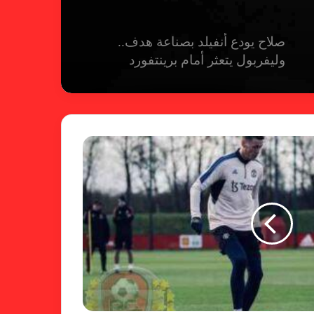
صلاح يودع أنفيلد بصناعة هدف..
وليفربول يتعثر أمام برينتفورد
ريال مدريد يمطر شباك بيلباو برباعية
ومبابي يخطف الأضواء
فالنسيا يصعق برشلونة بثلاثية مثيرة
في ختام الليجا
خلال جولة ميدانية للاطلاع على
جاهزية منشآت دورة الألعاب للأندية