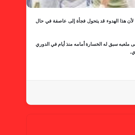
فالنسيا يصعق برشلونة بثلاثية مثيرة
في ختام الليجا
لأن هذا الهدوء قد يتحول فجأة إلى عاصفة في حال
ملعبه سبق له الخسارة أمامه منذ أيام في الدوري
خلال جولة ميدانية للاطلاع على
ي.
جاهزية منشآت دورة الألعاب للأندية
العربية للسيدات 2026 الشيخة حياة
آل خليفة: الشارقة تقدم نموذجاً عربياً
متقدماً في تنظيم الرياضة النسائية
أزمة نفسية وراء غياب مبابي عن
منتخب فرنسا
بسبب تصريحات مهينة.. إيقاف حكم
في الدوري الإنجليزي