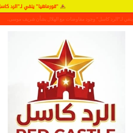
"قورماهيا" ينفي لـ"الرد كاسل" وجود مفاو
ف حقيقة مفاوضات نجم المريخ