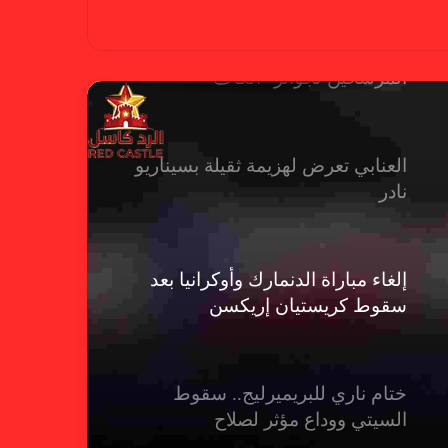
حضور عربي قوي في قائمة
المرشحين لجوائز “الكاف”
العنابي تعرض لهزيمة ثقيلة بسيناريو
نادر
إلغاء مباراة الدنمارك وأوكرانيا بعد
سقوط كريستيان إريكسن
ختام ناري للبريميرليج.. سقوط
السيتي ووداع مؤثر لصلاح