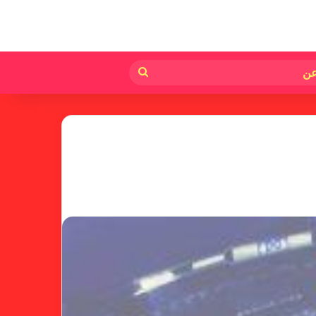
لم
بحث
عن