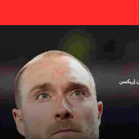
ان إريكسن