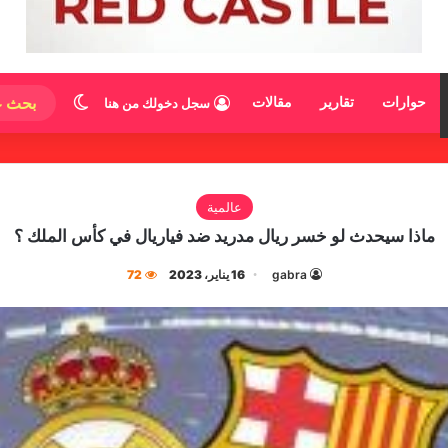
الوضع المظ
حوارات
تقارير
مقالات
سجل دخولك من هنا
عالمية
ماذا سيحدث لو خسر ريال مدريد ضد فياريال في كأس الملك ؟
gabra
16 يناير، 2023
72