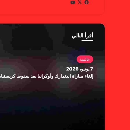
في
X
يوتي
سب
وب
وك
أقرأ التالي
عالمية
7 يونيو، 2026
إلغاء مباراة الدنمارك وأوكرانيا بعد سقوط كريستي