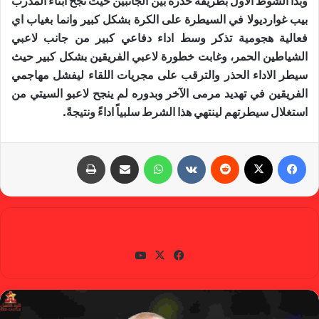
وبدأ الشوط الاول بطريقة حذرة بين الجانبين حيث نجح ابناء المدرب
بيب غوارديولا في السيطرة على الكرة بشكل كبير وانما بغياب اي
فعالية هجومية تذكر وسط اداء دفاعي كبير من جانب لاعبي
الشياطين الحمر، وغابت خطورة لاعبي الفريقين بشكل كبير حيث
سيطر الاداء الحذر والترقب على مجريات اللقاء ليفشل مهاجمي
الفريقين في تهديد مرمى الآخر وبدوره لم ينجح لاعبو السيتي من
استغلال سيطرتهم لينتهي هذا الشرط سلبياً اداءً ونتيجةً.
فيسبوك
X
‏Reddit
‏VKontakte
واتساب
مشاركة عبر البريد
طباعة
gabra
في
X
يوتي
سب
وب
وك