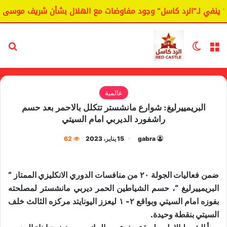
ينفي لـ"الرد كاسل" وجود مفاوضات مع الهلال بشأن شريف موسى.
القائمة
الوضع المظلم
بح
عالمية
البريمييرليغ: شوارع مانشستر تتكلل بالاحمر بعد حسم
راشفورد الديربي امام السيتي
gabra
15 يناير، 2023
62
ضمن فعاليات الجولة ٢٠ من منافسات الدوري الانكليزي الممتاز ”
البريمييرليغ “، حسم الشياطين الحمر ​ديربي مانشستر​ لمصلحته
بفوزه امام السيتي وبواقع ٢- ١ ليعزز اليونايتد مركزه الثالث خلف
السيتي بنقطة وحيدة.