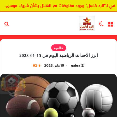
ي لـ"الرد كاسل" وجود مفاوضات مع الهلال بشأن شريف موسى.
القائمة
الوضع المظلم
بح
عالمية
ابرز الاحداث الرياضية اليوم في 15-01-2023
gabra
15 يناير، 2023
62