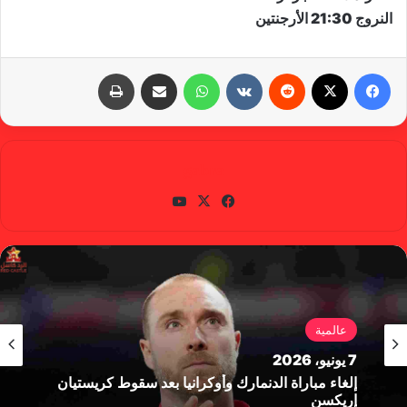
النروج 21:30 الأرجنتين
فيسبوك
X
‏Reddit
‏VKontakte
واتساب
مشاركة عبر البريد
طباعة
gabra
في
X
يوتي
سب
وب
وك
عالمية
7 يونيو، 2026
إلغاء مباراة الدنمارك وأوكرانيا بعد سقوط كريستيان
إريكسن