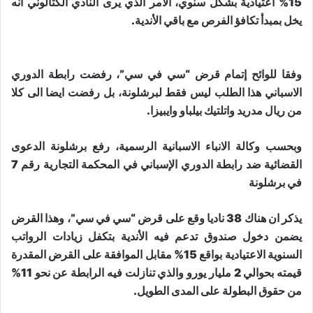
15% اعتيادية بشكل سنوي، الأمر الذي يرى النادي الكتالوني أنه
يخل بمبدأ تكافؤ الفرص مع باقي الأندية.
وفقا للوائح إتمام قرض “سي في سي”، رفضت رابطة الدوري
الاسباني هذا الطلب ليس فقط لبرشلونة، بل رفضت ايضا الى كلا
من ريال مدريد واتلتيك بيلباو وايبيزا.
وبحسب وكالة الانباء الاسبانية الرسمية، رفع برشلونة الدعوى
القضائية ضد رابطة الدوري الإسباني في المحكمة التجارية رقم 7
في برشلونة
يذكر ان هناك 38 ناديا وقع على قرض “سي في سي”، وهذا القرض
يضمن دخول صندوق تدعم فيه الأندية بتكفل زيادات الرواتب
السنوية الاعتيادية بواقع 15% مقابل الموافقة على القرض المقدرة
قيمته بحوالي 2 مليار يورو والذي تنازلت فيه الرابطة عن نحو 11%
من حقوق البطولة على المدى الطويل.