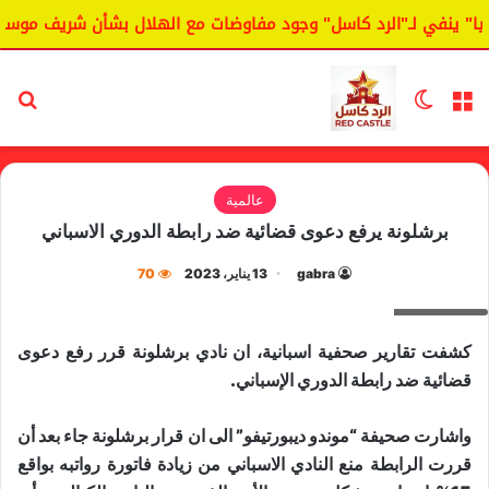
" ينفي لـ"الرد كاسل" وجود مفاوضات مع الهلال بشأن شريف موسى.
القائمة
الوضع المظلم
بح
عالمية
برشلونة يرفع دعوى قضائية ضد رابطة الدوري الاسباني
gabra
13 يناير، 2023
70
برشلونة
كشفت تقارير صحفية اسبانية، ان نادي ​برشلونة​ قرر رفع دعوى
قضائية ضد ​رابطة الدوري الإسباني​.
واشارت صحيفة “موندو ديبورتيفو” الى ان قرار برشلونة جاء بعد أن
قررت الرابطة منع النادي الاسباني من زيادة فاتورة رواتبه بواقع