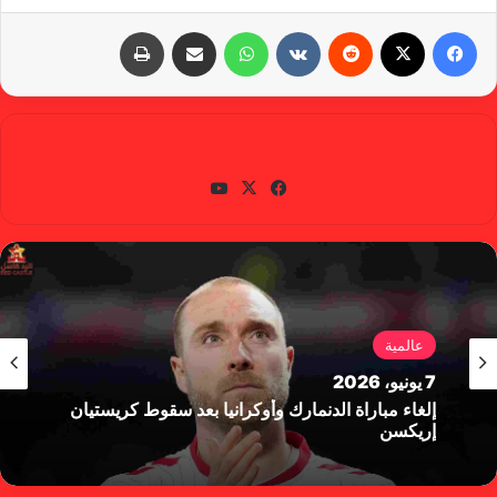
فيسبوك
X
‏Reddit
‏VKontakte
واتساب
مشاركة عبر البريد
طباعة
gabra
في
X
يوتي
سب
وب
وك
عالمية
7 يونيو، 2026
إلغاء مباراة الدنمارك وأوكرانيا بعد سقوط كريستيان
إريكسن