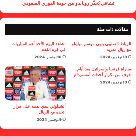
تشافي يُحذّر رونالدو من جودة الدوري السعودي
مقالات ذات صلة
الرباط الصليبي ينهي موسم ميليتاو
تشاهد اليوم الأحد أهم المباريات
مع ريال مدريد
في كرة القدم
10 نوفمبر، 2024
10 نوفمبر، 2024
مباراة فرنسا وإسرائيل بعد أيام..
خوف من تكرار أحداث أمستردام
10 نوفمبر، 2024
أنشيلوتي يبدي ندمه على قرار
اتخذه مع الريال
9 نوفمبر، 2024