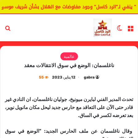
 ينفي لـ"الرد كاسل" وجود مفاوضات مع الهلال بشأن شريف موسى.
القائمة
الوضع المظلم
بح
عالمية
ناغلسمان: الوضع في سوق الانتقالات معقد
gabra
12 يناير، 2023
55
تحدث المدير الفني ل​بايرن ميونيخ​، جوليان ​ناغلسمان​، ان النادي غير
قادر حتى الآن على التعاقد مع حارس جديد ليحل مكان مانويل ​نوير​،
بعد تعرضه لكسر في الساق.
وقال ناغلسمان عن ملف الحارس الجديد: “الوضع في سوق