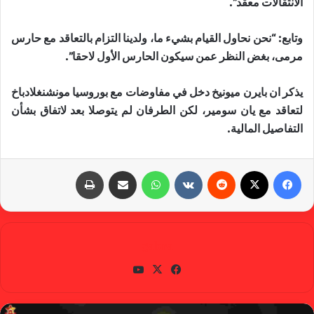
الانتقالات معقد”.
وتابع: “نحن نحاول القيام بشيء ما، ولدينا التزام بالتعاقد مع حارس
مرمى، بغض النظر عمن سيكون الحارس الأول لاحقا”.
يذكر ان بايرن ميونيخ دخل في مفاوضات مع بوروسيا ​مونشنغلادباخ​
لتعاقد مع يان ​سومير​، لكن الطرفان لم يتوصلا بعد لاتفاق بشأن
التفاصيل المالية.
فيسبوك
X
‏Reddit
‏VKontakte
واتساب
مشاركة عبر البريد
طباعة
gabra
في
X
يوتي
سب
وب
وك