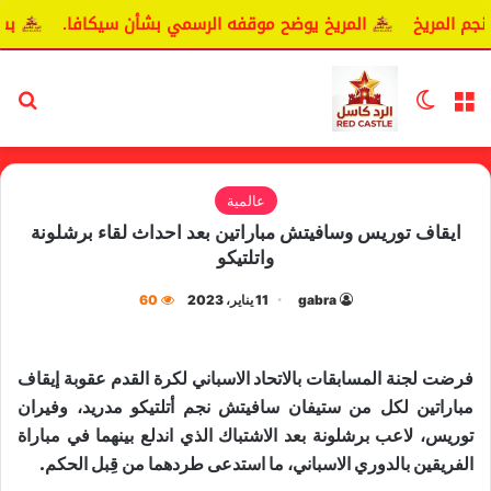
المريخ
المريخ يوضح موقفه الرسمي بشأن سيكافا.
بسبب 
القائمة
الوضع المظلم
بح
عالمية
ايقاف توريس وسافيتش مباراتين بعد احداث لقاء برشلونة
واتلتيكو
gabra
11 يناير، 2023
60
فرضت لجنة المسابقات ب​الاتحاد الاسباني لكرة القدم​ عقوبة إيقاف
مباراتين لكل من ​ستيفان سافيتش​ نجم أتلتيكو مدريد، و​فيران
توريس​، لاعب برشلونة بعد الاشتباك الذي اندلع بينهما في مباراة
الفريقين بالدوري الاسباني، ما استدعى طردهما من قِبل الحكم.