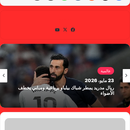
gabra
في
X
يوتي
سب
وب
وك
عالمية
23 مايو، 2026
ريال مدريد يمطر شباك بيلباو برباعية ومبابي يخطف
الأضواء