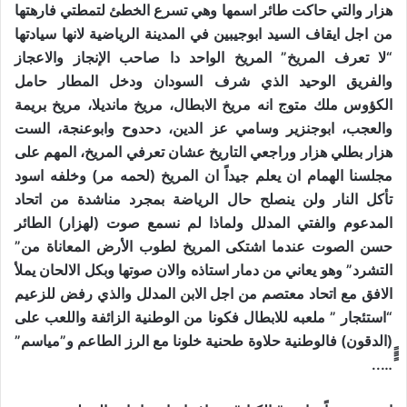
هزار والتي حاكت طائر اسمها وهي تسرع الخطئ لتمطتي فارهتها
من اجل ايقاف السيد ابوجيبين في المدينة الرياضية لانها سيادتها
“لا تعرف المريخ” المريخ الواحد دا صاحب الإنجاز والاعجاز
والفريق الوحيد الذي شرف السودان ودخل المطار حامل
الكؤوس ملك متوج انه مريخ الابطال، مريخ مانديلا، مريخ بريمة
والعجب، ابوجنزير وسامي عز الدين، دحدوح وابوعنجة، الست
هزار بطلي هزار وراجعي التاريخ عشان تعرفي المريخ، المهم على
مجلسنا الهمام ان يعلم جيداً ان المريخ (لحمه مر) وخلفه اسود
تأكل النار ولن ينصلح حال الرياضة بمجرد مناشدة من اتحاد
المدعوم والفتي المدلل ولماذا لم نسمع صوت (لهزار) الطائر
حسن الصوت عندما اشتكى المريخ لطوب الأرض المعاناة من”
التشرد” وهو يعاني من دمار استاذه والان صوتها وبكل الالحان يملأ
الافق مع اتحاد معتصم من اجل الابن المدلل والذي رفض للزعيم
“استئجار ” ملعبه للابطال فكونا من الوطنية الزائفة واللعب على
(الدقون) فالوطنية حلاوة طحنية خلونا مع الرز الطاعم و”مياسم”
َََََََ…..