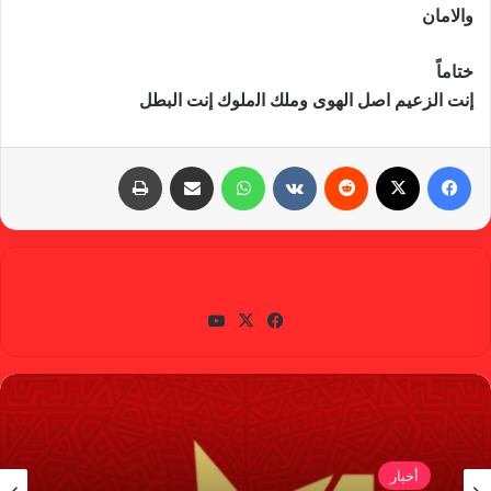
والامان
ﺧﺘﺎﻣﺎً
ﺇﻧﺖ ﺍﻟﺰﻋﻴﻢ اﺻﻞ ﺍﻟﻬﻮﻯ ﻭﻣﻠﻚ ﺍﻟملوﻙ ﺇﻧﺖ ﺍﻟﺒﻄﻞ
فيسبوك
X
‏Reddit
‏VKontakte
واتساب
مشاركة عبر البريد
طباعة
gabra
في
X
يوتي
سب
وب
وك
أخبار