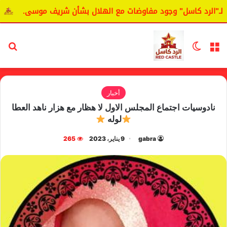
لرد كاسل" وجود مفاوضات مع الهلال بشأن شريف موسى.
اليانغ
القائمة
الوضع المظلم
بح
أخبار
نادوسيات اجتماع المجلس الاول لا هظار مع هزار ناهد العطا
لوله
gabra
9 يناير، 2023
265