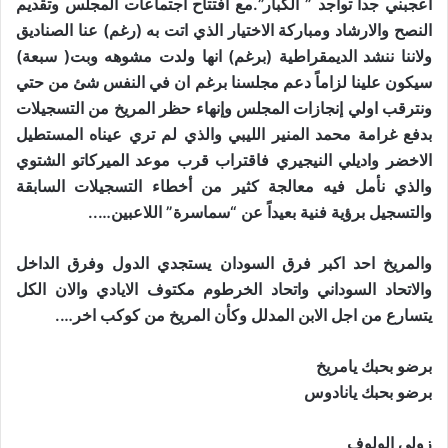
اعجبني جداً تواجد ” الكبار”.مع افتتاح اجتماعات المجلس وتقديم
النصح والارشاد ومباركة الاختيار الذي اتت به (رغم) عنا الصناديق
ولاننا ننشد الديمقراطية (برغم) انها ولدت مشوهه وبت( سبعة)
سيكون علينا لزاماً دعم مجلسنا برغم ان في النفس شئ من حتي
ونترقب اولي إنجازات المجلس وإنهاء حظر المريخ من التسجيلات
بدفع غرامة محمد المنير الليبي والذي لم تري عيناه المستطيل
الاخضر واديلي النيجيري فاقتراب قرب موعد الميركاتو الشتوي
والذي نأمل فيه معالجة كثير من أخطاء التسجيلات السابقة
والتسجيل برؤية فنية بعيداً عن “سماسرة” اللاعبين…..
والمريخ احد اكبر فرق السودان يستجدي الدول وفرق الداخل
والاتحاد السوداني واتحاد الخرطوم مكتوف الايادي والان الكل
يتسارع من اجل الابن المدلل وكأن المريخ من كوكب اخر….
برضو بحبك يامريخ
برضو بحبك يانادوس
زولي الولوف