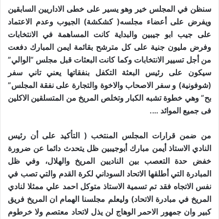
سنظن في المجلس خير وهو يسير على خطى الاداريين السابقين
ويفرض على أعضاء مجلسه( كشكشة) الجيوب وعدم الاعتماد
على جيب ابو جيبين والبداية كانت المساهمة في الانتخابات
وفرض مليون جنية على كل مترشح بقائمة ايمن المبارك دفعت
من أجل تسيير الانتخابات وكما كانت البعثات قبل مجلس “الوالي”
سيكون على رئيس البعثة التكفل بنفقاتها يعني تاني سفر
(شوفونية) و سفر الاصحاب والاخوة والتجارة على نفقة المجلس”
بح” وهي خطوة تشبه الكبار وتخلص المريخ من المتسلقين الاكلين
فى جميع الموائد ….
من ضمن قرارات المجلس المنتخب ( التأكيد على أن رئيس
النادي الاستاذ أيمن مبارك أبوجيبين ظل يتحدث دائما عن ضرورة
خفض حدة التعصب بين الناديين المريخ والهلال، وفي ظل
المبادرة التي أطلقها الاتحاد السوداني لكرة القدم والتي تصب في
نفس الاتجاه فقد تم تسمية الاستاذ متوكل احمد علي ممثلا لنادي
المريخ في مبادرة الاتحاد) وليعلم مجلسنا الهمام ان المريخ فريق
كبير وان جمهور الاحمر الوهاج لن يذل لاتحاد معتصم ولا خرطوم