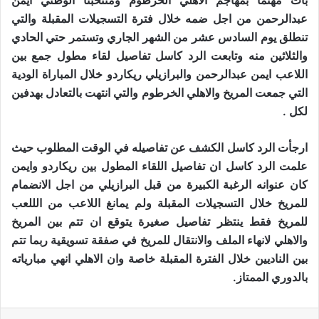
بات مهتما بمهاجم الاهلي الخرطوم ومنتخبنا الوطني ايمن
عبدالرحمن من اجل ضمه خلال فترة التسجيلات المقبلة والتي
تنطلق يوم السادس عشر من الشهر الجاري وتستمر حتي الحادي
والثلاثين منه وتابعت الرد كاسل تفاصيل لقاء مطول جمع بين
اللاعب ايمن عبدالرحمن والبرازيلي ريكاردو خلال المباراة الودية
التي جمعت المريخ والاهلي الخرطوم والتي انتهت بالتعادل بهدفين
لكل .
ارجأت الرد كاسل الكشف عن تفاصيله في الوقت المطلوب حيث
علمت الرد كاسل ان تفاصيل اللقاء المطول بين ريكاردو وايمن
كان عنوانه الرغبة الكبيرة من قبل البرازيلي من اجل الانضمام
للمريخ خلال التسجيلات المقبلة ولم يمانغ اللاعب من الللعب
للمريخ فقط ينتظر تفاصيل صغيرة يتوقع ان تتم بين المريخ
والاهلي لانهاء الملف والانتقال للمريخ في صفقة تسويقية ربما تتم
بين الناديين خلال الفترة المقبلة خاصة وان الاهلي انهي مبارياته
بالدوري الممتاز.