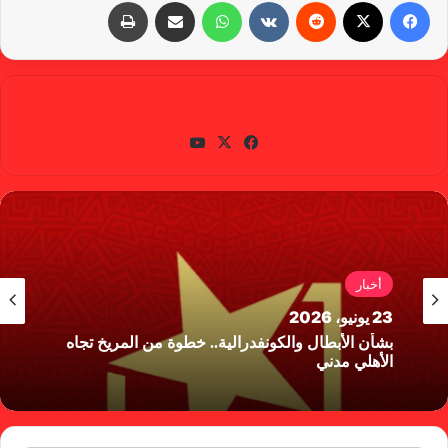
فيسبوك
X
‏Reddit
‏VKontakte
واتساب
مشاركة عبر البريد
طباعة
gabra
في
X
يوتي
سب
وب
وك
أخبار
23 يونيو، 2026
بشأن الأبطال والكونفدرالية.. خطوة من المريخ تجاه
الأهلي مدني