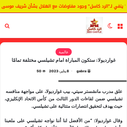
 ينفي لـ"الرد كاسل" وجود مفاوضات مع الهلال بشأن شريف موسى.
القائمة
الوضع المظلم
بح
عالمية
غوارديولا: ستكون المباراة امام تشيلسي مختلفة تمامًا
gabra
8 يناير، 2023
50
بيب غوارديولا مدرب مانشستر سيتي
علق مدرب ​مانشستر سيتي​، بيب ​غوارديولا​، على مواجهة منافسه ​
تشيلسي​ ضمن لقاءات الدور الثالث من كأس الاتحاد الإنكليزي،
حيث يهدف لتحقيق انتصارات متتالية على تشيلسي.
وقال غوارديولا: “من الأفضل لنا أننا نواجه تشيلسي على ملعبنا