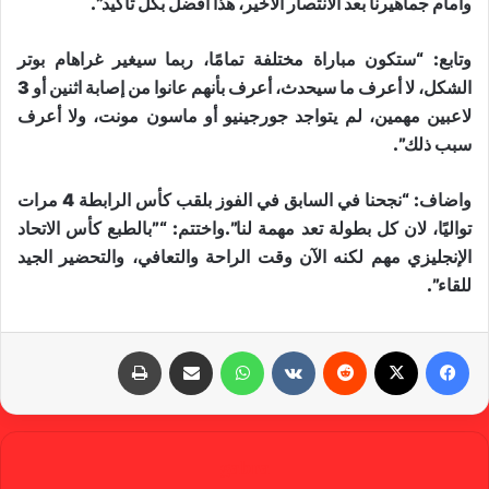
وأمام جماهيرنا بعد الانتصار الأخير، هذا أفضل بكل تأكيد”.
وتابع: “ستكون مباراة مختلفة تمامًا، ربما سيغير غراهام بوتر
الشكل، لا أعرف ما سيحدث، أعرف بأنهم عانوا من إصابة اثنين أو 3
لاعبين مهمين، لم يتواجد جورجينيو أو ماسون مونت، ولا أعرف
سبب ذلك”.
واضاف: “نجحنا في السابق في الفوز بلقب كأس الرابطة 4 مرات
تواليًا، لان كل بطولة تعد مهمة لنا”.واختتم: “”بالطبع كأس الاتحاد
الإنجليزي مهم لكنه الآن وقت الراحة والتعافي، والتحضير الجيد
للقاء”.
فيسبوك
X
‏Reddit
‏VKontakte
واتساب
مشاركة عبر البريد
طباعة
gabra