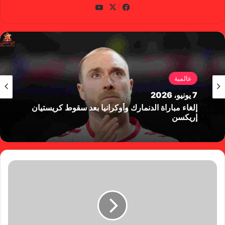
في
X
يوتي
سب
وب
وك
عالمية
7 يونيو، 2026
إلغاء مباراة الدنمارك وأوكرانيا بعد سقوط كريستيان
إريكسن