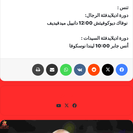
تنس :
​دورة اديلايد​فئة الرجال:
​​​​​​​ نوفاك ديوكوفيتش 12:00 دانييل ميدفيديف
دورة اديلايدفئة السيدات :
​​​​​​​أنس جابر 10:00 ليندا نوسكوفا
فيسبوك
X
‏Reddit
‏VKontakte
واتساب
مشاركة عبر البريد
طباعة
gabra
في
X
يوتي
سب
وب
وك