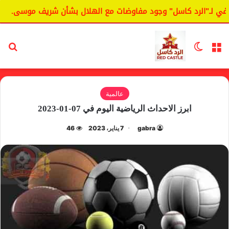
لـ"الرد كاسل" وجود مفاوضات مع الهلال بشأن شريف موسى.
ال
القائمة
الوضع المظلم
بح
عالمية
ابرز الاحداث الرياضية اليوم في 07-01-2023
gabra
7 يناير، 2023
46