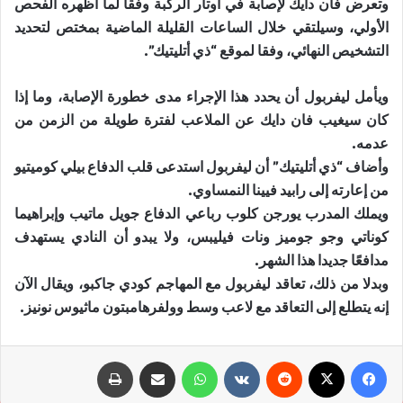
وتعرض فان دايك لإصابة في أوتار الركبة وفقا لما أظهره الفحص
الأولي، وسيلتقي خلال الساعات القليلة الماضية بمختص لتحديد
التشخيص النهائي، وفقا لموقع “ذي أتليتيك”.
ويأمل ليفربول أن يحدد هذا الإجراء مدى خطورة الإصابة، وما إذا
كان سيغيب فان دايك عن الملاعب لفترة طويلة من الزمن من
عدمه
.
وأضاف
“
ذي أتليتيك
”
أن ليفربول استدعى قلب الدفاع بيلي كوميتيو
من إعارته إلى رابيد فيينا النمساوي
.
ويملك المدرب يورجن كلوب رباعي الدفاع جويل ماتيب وإبراهيما
كوناتي وجو جوميز ونات فيليبس، ولا يبدو أن النادي يستهدف
مدافعًا جديدا هذا الشهر
.
وبدلا من ذلك، تعاقد ليفربول مع المهاجم كودي جاكبو، ويقال الآن
إنه يتطلع إلى التعاقد مع لاعب وسط وولفرهامبتون ماثيوس نونيز
.
فيسبوك
X
‏Reddit
‏VKontakte
واتساب
مشاركة عبر البريد
طباعة