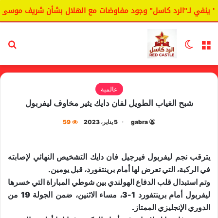
 ينفي لـ"الرد كاسل" وجود مفاوضات مع الهلال بشأن شريف موسى.
القائمة
الوضع المظلم
بح
عالمية
شبح الغياب الطويل لفان دايك يثير مخاوف ليفربول
gabra
5 يناير، 2023
59
يترقب نجم ليفربول فيرجيل فان دايك التشخيص النهائي لإصابته
في الركبة، التي تعرض لها أمام برينتفورد، قبل يومين.
وتم استبدال قلب الدفاع الهولندي بين شوطي المباراة التي خسرها
ليفربول أمام برينتفورد 1-3، مساء الاثنين، ضمن الجولة 19 من
الدوري الإنجليزي الممتاز.