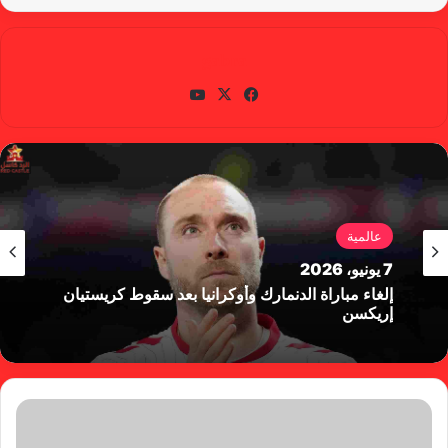
gabra
في
X
يوتي
سب
وب
وك
عالمية
7 يونيو، 2026
إلغاء مباراة الدنمارك وأوكرانيا بعد سقوط كريستيان
إريكسن