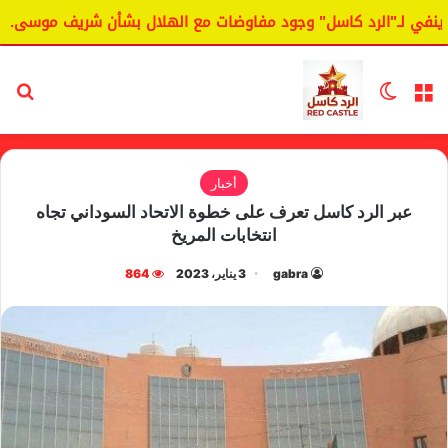
 لـ"الرد كاسل" وجود مفاوضات مع الهلال بشأن شريف موسى.
القائمة
الوضع المظلم
بح
أخبار
عبر الرد كاسل تعرف على خطوة الاتحاد السوداني تجاه
انتخابات المريخ
gabra
3 يناير، 2023
864