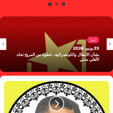
في
X
يوتي
سب
وب
وك
أخبار
23 يونيو، 2026
بشأن الأبطال والكونفدرالية.. خطوة من المريخ تجاه
الأهلي مدني