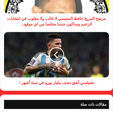
مرشح المريخ حافظ المعيسي لا غالب ولا مغلوب في انتخابات
الزعيم وساكون جنديا مخلصا من اي موقع...
تشيلسي أنفق نصف مليار يورو في ستة أشهر !
مقالات ذات صلة