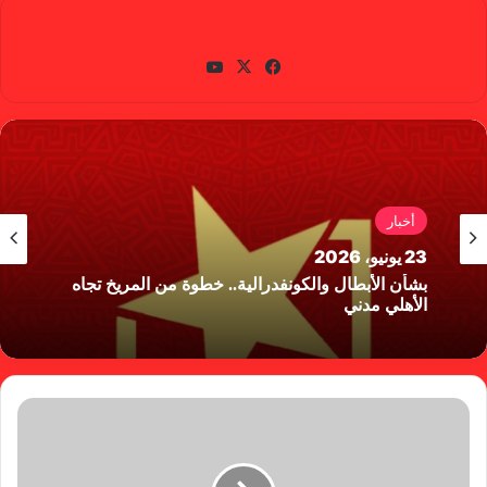
gabra
في
X
يوتي
سب
وب
وك
أخبار
23 يونيو، 2026
بشأن الأبطال والكونفدرالية.. خطوة من المريخ تجاه
الأهلي مدني