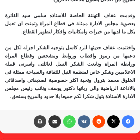
وقدمت عفاف التهنئة الخاصة للاستاذه سلمى سيد الفائزة
بعضوية مجلس الادارة ممثلة فى قطاع المراة وتمنت ان تعمل
بكل ما لديها من خبرات وامكانيات وافكار لتطوير القطاع.
واختتمت عفاف حديثها للرد كاسل بتوجيه الشكر اجزله لكل من
دعمها من رموز واقطاب وروابط ومشجعين وقطاع المراة
ورابطة المراة وتابعت الشكر النبيل لعائلتى واسرتى قبيلة
الاعلاميين وشكر خاص لمنظمة النيل للثقافة والسياحة ممثلة فى
الخلوق محمد بترول وتحية اكثر خصوصية لصديقاتى واصدقائى
بالاذاعة الرياضية والى ربانها دكتور يوسف ونائب رئيس مجلس
الادارة الاستاذة بتول شكرا لكم جميعا بلا حدود والمريخ يستحق.
فيسبوك
X
‏Reddit
‏VKontakte
واتساب
مشاركة عبر البريد
طباعة