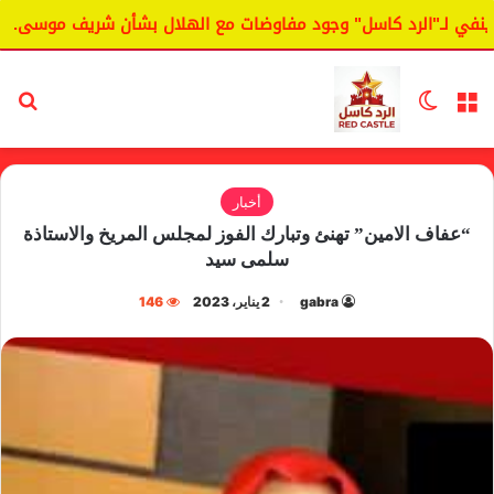
 لـ"الرد كاسل" وجود مفاوضات مع الهلال بشأن شريف موسى.
ا
القائمة
الوضع المظلم
بح
أخبار
“عفاف الامين” تهنئ وتبارك الفوز لمجلس المريخ والاستاذة
سلمى سيد
gabra
2 يناير، 2023
146