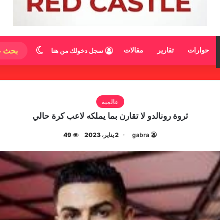
الوضع المظ
حوارات
تقارير
مقالات
سجل دخولك من هنا
عالمية
ثروة رونالدو لا تقارن بما يملكه لاعب كرة حالي
gabra
2 يناير، 2023
49