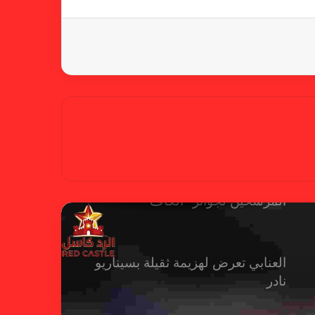
متقدماً في تنظيم الرياضة النسائية
أزمة نفسية وراء غياب مبابي عن
منتخب فرنسا
بسبب تصريحات مهينة.. إيقاف حكم
في الدوري الإنجليزي
حضور عربي قوي في قائمة
المرشحين لجوائز “الكاف”
العنابي تعرض لهزيمة ثقيلة بسيناريو
نادر