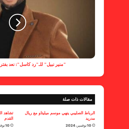
"منير نبيل" للـ"رد كاسل": نعد بفترة 
مقالات ذات صلة
الرباط الصليبي ينهي موسم ميليتاو مع ريال
تشاهد ال
مدريد
القدم
10 نوفمبر، 2024
10 نوفمبر، 2024