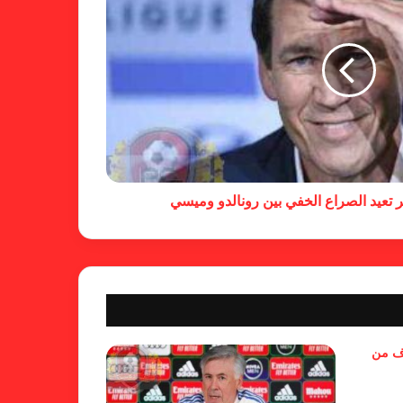
فالنسيا يصعق برشلونة بثلاثية مثيرة
في ختام الليجا
خلال جولة ميدانية للاطلاع على
جاهزية منشآت دورة الألعاب للأندية
العربية للسيدات 2026 الشيخة حياة
تعيد الصراع الخفي بين رونالدو وميسي
آل خليفة: الشارقة تقدم نموذجاً عربياً
متقدماً في تنظيم الرياضة النسائية
أزمة نفسية وراء غياب مبابي عن
منتخب فرنسا
بسبب تصريحات مهينة.. إيقاف حكم
وف من
في الدوري الإنجليزي