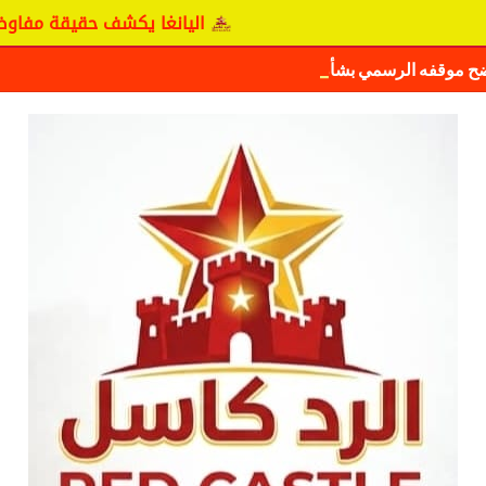
اليانغا يكشف حقيقة مفاوضات نجم المريخ
ضح موقفه الرسمي بشأن سيكافا.