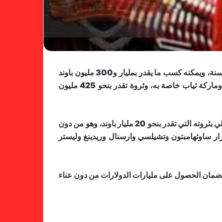
اثار النجم البرتغالي ​كريستيانو رونالدو​ ضجة كبيرة بعد تعاقده مع نادي ​النصر السعودي​ بمبلغ يناهز الـ200 مليون دولار في السنة، ويمكنه كسب ما يقدر بمليار و300 مليون باوند
اذا اكمل عقده الممتد لسبع سنوات. وعلى الرغم من تعاقده مع مؤسسات وشركات تجارية عديدة وامتلاكه لفنادق ومنازل وماركة ثياب خاصة به، وثروة تقدر بنحو 425 مليون
فالنسيا يصعق برشلونة بثلاثية مثيرة
فقد كشفت صحيفة “دايلي ستار” البريطانية عن ان اللاعب من سلطنة بروناي ​فايق بولكيا​ باستطاعته “اغراق” اللاعب البرتغالي بثروته التي تقدر بنحو 20 مليار باوند، وهو من دون
في ختام الليجا
رار ساوثهامبتون وتشيلسي وارسنال وريدينغ وليستر
ته لضمان الحصول على مليارات الدولارات من دون عناء
خلال جولة ميدانية للاطلاع على
جاهزية منشآت دورة الألعاب للأندية
العربية للسيدات 2026 الشيخة حياة
آل خليفة: الشارقة تقدم نموذجاً عربياً