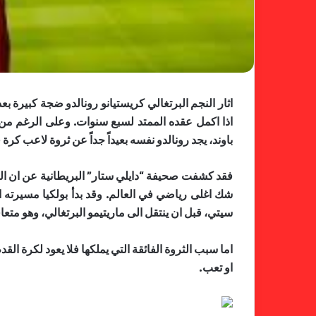
باوند، يجد رونالدو نفسه بعيداً جداً عن ثروة لاعب ​كر
شك اغلى رياضي في العالم. وقد بدأ بولكيا مسيرته 
سيتي، قبل ان ينتقل الى ماريتيمو البرتغالي، وهو متعاقد 
اما سبب الثروة الفائقة التي يملكها فلا يعود لكرة ا
او تعب.