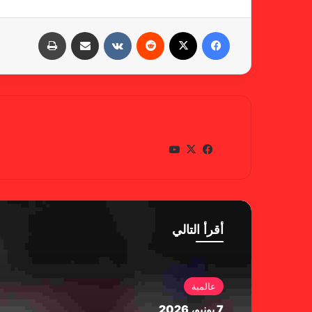
فيسبوك
X
‏Reddit
‏VKontakte
مشاركة عبر البريد
طباعة
gabra
في
X
يوتي
سب
وب
وك
أقرأ التالي
عالمية
7 يونيو، 2026