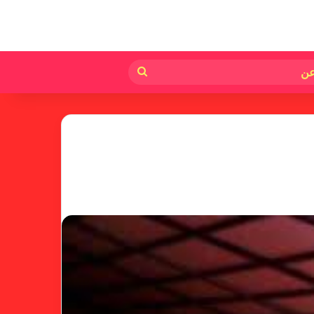
لم
بحث
عن