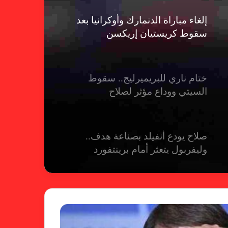
إلغاء مباراة الدنمارك وأوكرانيا بعد
سقوط كريستيان إريكسن
ختام ناري للبريميرليج.. سقوط
السيتي ووداع مؤثر لصلاح
صلاح يودع أنفيلد بصناعة هدف..
وليفربول يتعثر أمام برينتفورد
ريال مدريد يمطر شباك بيلباو برباعية
ومبابي يخطف الأضواء