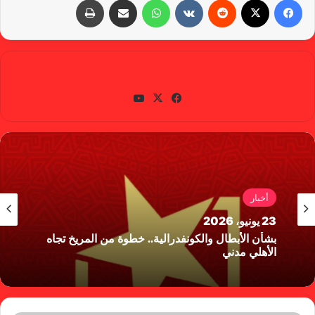
gabra
في
X
يوتي
سب
وب
وك
أخبار
23 يونيو، 2026
بشأن الأبطال والكونفدرالية.. خطوة من المريخ تجاه
الأهلي مدني