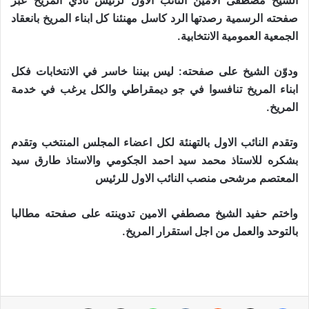
الشيخ مصطفى الامين النائب الأول لرئيس نادي المريخ عبر
صفحته الرسمية رصدتها الرد كاسل مهنئنا كل ابناء المريخ بانعقاد
الجمعية العمومية الانتخابية.
ودوّن الشيخ على صفحته: ليس بيننا خاسر في الانتخابات فكل
ابناء المريخ تنافسوا في جو ديمقراطي والكل يرغب في خدمة
المريخ.
وتقدم النائب الاول بالتهنئة لكل اعضاء المجلس المنتخب وتقدم
بشكره للاستاذ محمد سيد احمد الجكومي والاستاذ طارق سيد
المعتصم مرشحى منصب النائب الاول للرئيس
واختم حفيد الشيخ مصطفي الامين تدوينته على صفحته مطالبا
بالتوحد والعمل من اجل استقرار المريخ.
فيسبوك
X
‏Reddit
‏VKontakte
واتساب
مشاركة عبر البريد
طباعة