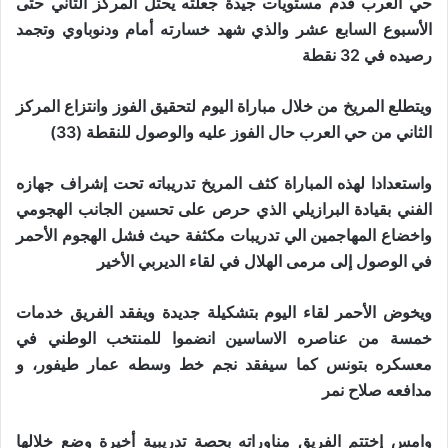
حي العرب قدم مستويات جيدة جعلته يحتل المركز الثاني حتى
الأسبوع السابع عشر والذي شهد خسارته أمام ودنوباوي وتجمد
رصيده في 32 نقطة
ويتطلع المريخ من خلال مباراة اليوم لتحقيق الفوز وانتزاع المركز
الثاني من حي العرب حال الفوز عليه والوصول للنقطة (33)
واستعدادا لهذه المباراة كثف المريخ تدريباته تحت إشراف جهازه
الفني بقيادة البرازيلي الذي حرص على تحسين الجانب الهجومي
واخضاع المهاجمين الي تدريبات مكثفة حيث فشل الهجوم الأحمر
في الوصول إلى مرمى الهلال في لقاء الديربي الأخير
ويخوض الأحمر لقاء اليوم بتشكيلة جديدة ويفقد الفريق خدمات
خمسة من عناصره الاساسين انضموا للمنتخب الوطني في
معسكره بتونس كما سيفقد نجم خط وسطه عمار طيفور، و
مدافعه صلاح نمر
وامس إختتم الفريق مناوراته بحصة تدريبية أخيرة وضع خلالها