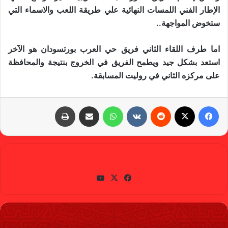
الإطار الفني اللمسات النهائية علي طريقة اللعب والاسماء التي
ستخوض المواجهة..
اما طرف اللقاء الثاني فريق حي العرب بورتسودان هو الآخر
استعد بشكل جيد ويطمح الفريق في الخروج بنتيجة والمحافظة
على مركزه الثاني في روليت المسابقة.
فيسبوك
X
‏Reddit
‏VKontakte
واتساب
مشاركة عبر البريد
طباعة
gabra
في
X
يوتي
سب
وب
وك