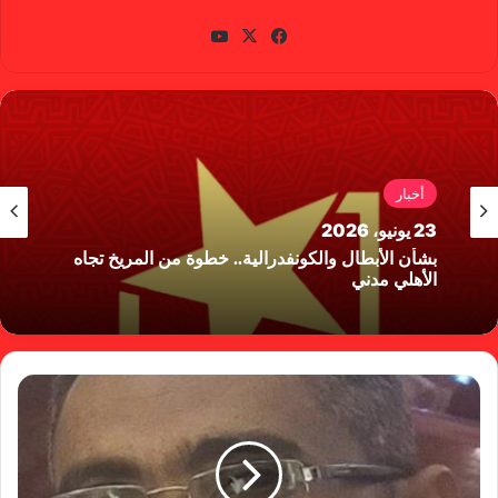
في
X
يوتي
سب
وب
وك
أخبار
23 يونيو، 2026
بشأن الأبطال والكونفدرالية.. خطوة من المريخ تجاه
الأهلي مدني