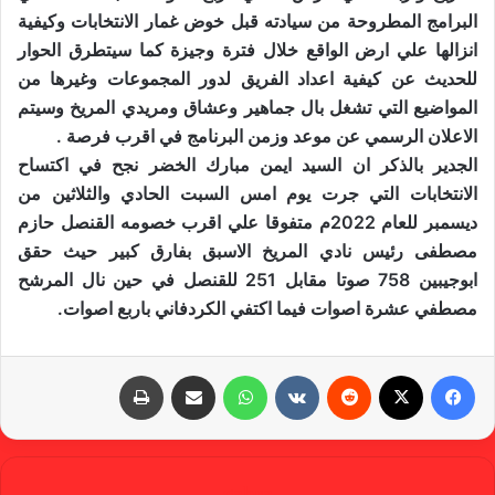
البرامج المطروحة من سيادته قبل خوض غمار الانتخابات وكيفية
انزالها علي ارض الواقع خلال فترة وجيزة كما سيتطرق الحوار
للحديث عن كيفية اعداد الفريق لدور المجموعات وغيرها من
المواضيع التي تشغل بال جماهير وعشاق ومريدي المريخ وسيتم
الاعلان الرسمي عن موعد وزمن البرنامج في اقرب فرصة .
الجدير بالذكر ان السيد ايمن مبارك الخضر نجح في اكتساح
الانتخابات التي جرت يوم امس السبت الحادي والثلاثين من
ديسمبر للعام 2022م متفوقا علي اقرب خصومه القنصل حازم
مصطفى رئيس نادي المريخ الاسبق بفارق كبير حيث حقق
ابوجيبين 758 صوتا مقابل 251 للقنصل في حين نال المرشح
مصطفي عشرة اصوات فيما اكتفي الكردفاني باربع اصوات.
فيسبوك
X
‏Reddit
‏VKontakte
واتساب
مشاركة عبر البريد
طباعة
gabra